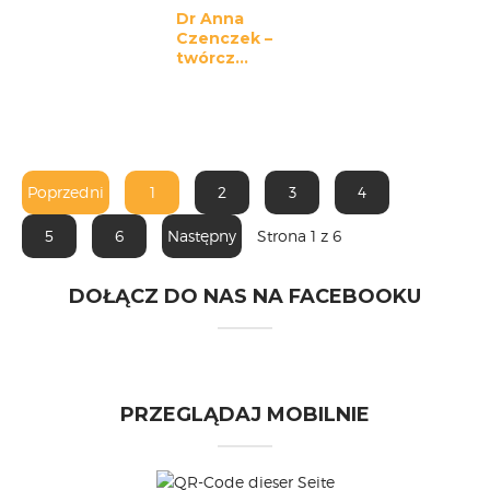
Dr Anna
Czenczek –
twórcz...
Poprzedni
1
2
3
4
5
6
Następny
Strona 1 z 6
DOŁĄCZ DO NAS NA FACEBOOKU
PRZEGLĄDAJ MOBILNIE