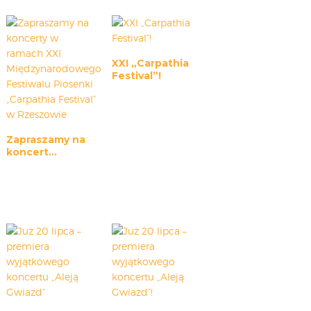
CARPATHIA FESTIVAL
FESTIWAL PATRIOTYCZNY
WYDARZENIA
XXI „Carpathia
PŁYTY CD
Festival”!
MULTIMEDIA
MUZYKA
VIDEO
Zapraszamy na
GALERIA
koncert...
WARSZTATY
ZGŁOŚ UDZIAŁ
KONTAKT