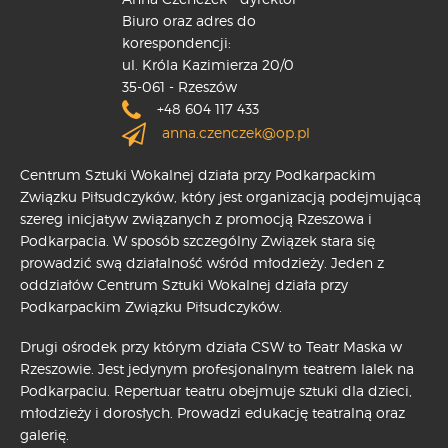
Biuro oraz adres do
korespondencji:
ul. Króla Kazimierza 20/0
35-061 - Rzeszów
+48 604 117 433
anna.czenczek@op.pl
Centrum Sztuki Wokalnej działa przy Podkarpackim
Związku Piłsudczyków, który jest organizacją podejmującą
szereg inicjatyw związanych z promocją Rzeszowa i
Podkarpacia. W sposób szczególny Związek stara się
prowadzić swą działalność wśród młodzieży. Jeden z
oddziałów Centrum Sztuki Wokalnej działa przy
Podkarpackim Związku Piłsudczyków.
Drugi ośrodek przy którym działa CSW to Teatr Maska w
Rzeszowie. Jest jedynym profesjonalnym teatrem lalek na
Podkarpaciu. Repertuar teatru obejmuje sztuki dla dzieci,
młodzieży i dorosłych. Prowadzi edukację teatralną oraz
galerię.