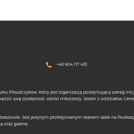
+48 604 117 433
ku Piłsudczyków, który jest organizacją podejmującą szereg ini
owadzić swą działalność wśród młodzieży. Jeden z oddziałów Cen
zeszowie. Jest jedynym profesjonalnym teatrem lalek na Podkarpa
ą oraz galerię.