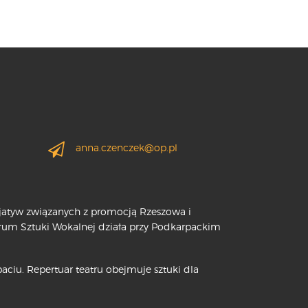
anna.czenczek@op.pl
cjatyw związanych z promocją Rzeszowa i
trum Sztuki Wokalnej działa przy Podkarpackim
ciu. Repertuar teatru obejmuje sztuki dla