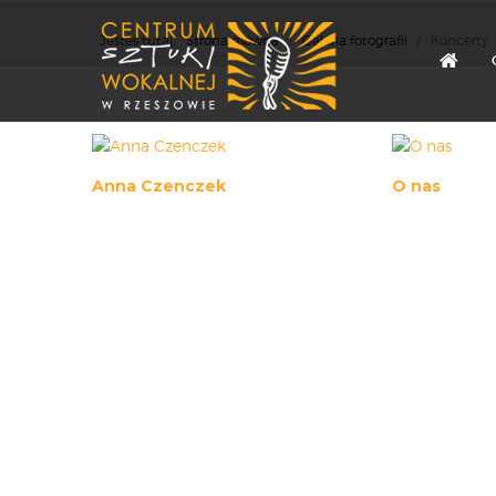
Jesteś tutaj:
Strona główna
/
Galeria fotografii
/
Koncerty
Anna Czenczek
O nas