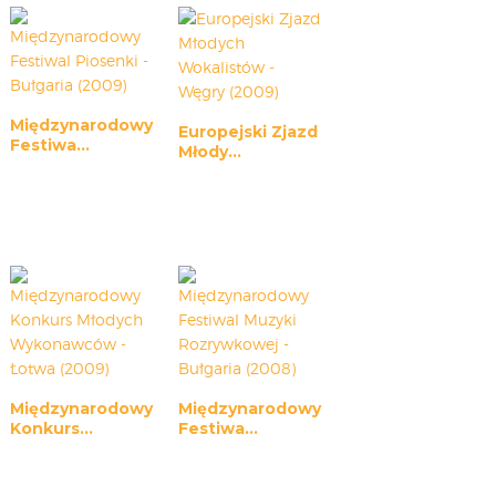
CARPATHIA FESTIVAL
FESTIWAL PATRIOTYCZNY
WYDARZENIA
PŁYTY CD
Międzynarodowy
Europejski Zjazd
Festiwa...
MULTIMEDIA
Młody...
MUZYKA
VIDEO
GALERIA
WARSZTATY
ZGŁOŚ UDZIAŁ
KONTAKT
Międzynarodowy
Międzynarodowy
Konkurs...
Festiwa...