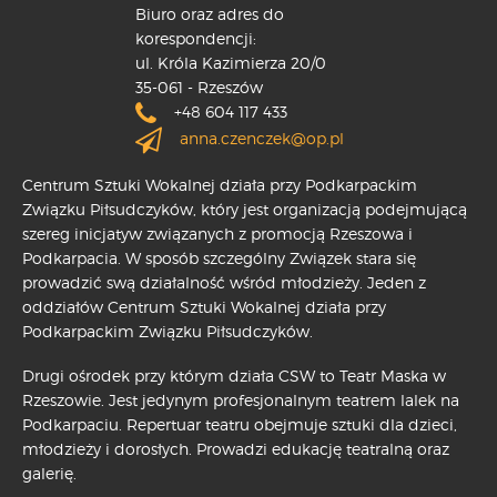
Biuro oraz adres do
korespondencji:
ul. Króla Kazimierza 20/0
35-061 - Rzeszów
+48 604 117 433
anna.czenczek@op.pl
Centrum Sztuki Wokalnej działa przy Podkarpackim
Związku Piłsudczyków, który jest organizacją podejmującą
szereg inicjatyw związanych z promocją Rzeszowa i
Podkarpacia. W sposób szczególny Związek stara się
prowadzić swą działalność wśród młodzieży. Jeden z
oddziałów Centrum Sztuki Wokalnej działa przy
Podkarpackim Związku Piłsudczyków.
Drugi ośrodek przy którym działa CSW to Teatr Maska w
Rzeszowie. Jest jedynym profesjonalnym teatrem lalek na
Podkarpaciu. Repertuar teatru obejmuje sztuki dla dzieci,
młodzieży i dorosłych. Prowadzi edukację teatralną oraz
galerię.