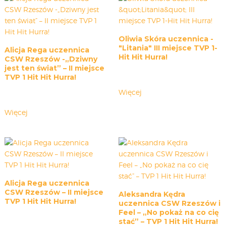
CARPATHIA FESTIVAL
FESTIWAL PATRIOTYCZNY
Oliwia Skóra uczennica -
WYDARZENIA
"Litania" III miejsce TVP 1-
Alicja Rega uczennica
PŁYTY CD
Hit Hit Hurra!
CSW Rzeszów -„Dziwny
MULTIMEDIA
jest ten świat” – II miejsce
TVP 1 Hit Hit Hurra!
MUZYKA
Więcej
VIDEO
GALERIA
Więcej
WARSZTATY
ZGŁOŚ UDZIAŁ
KONTAKT
Alicja Rega uczennica
CSW Rzeszów – II miejsce
Aleksandra Kędra
TVP 1 Hit Hit Hurra!
uczennica CSW Rzeszów i
Feel – „No pokaż na co cię
stać” – TVP 1 Hit Hit Hurra!