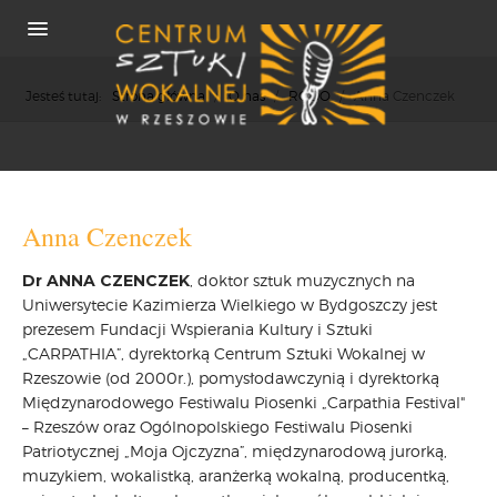
Jesteś tutaj:
Strona główna
/
O nas
/
RODO
/
Anna Czenczek
O NAS
Anna Czenczek
REKRUTACJA
Dr ANNA CZENCZEK
, doktor sztuk muzycznych na
OSIĄGNIĘCIA
Uniwersytecie Kazimierza Wielkiego w Bydgoszczy jest
KONCERTY
prezesem Fundacji Wspierania Kultury i Sztuki
WSPÓŁPRACA
„CARPATHIA”, dyrektorką Centrum Sztuki Wokalnej w
PRASA
Rzeszowie (od 2000r.), pomysłodawczynią i dyrektorką
Międzynarodowego Festiwalu Piosenki „Carpathia Festival"
POLITYKA COOKIES
– Rzeszów oraz Ogólnopolskiego Festiwalu Piosenki
RODO
Patriotycznej „Moja Ojczyzna”, międzynarodową jurorką,
REKRUTACJA
muzykiem, wokalistką, aranżerką wokalną, producentką,
FESTIWALE