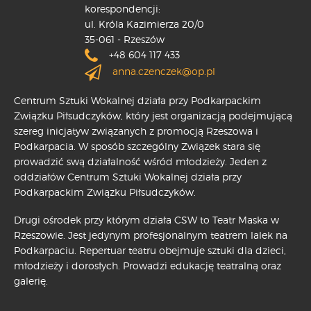
korespondencji:
ul. Króla Kazimierza 20/0
35-061 - Rzeszów
+48 604 117 433
anna.czenczek@op.pl
Centrum Sztuki Wokalnej działa przy Podkarpackim
Związku Piłsudczyków, który jest organizacją podejmującą
szereg inicjatyw związanych z promocją Rzeszowa i
Podkarpacia. W sposób szczególny Związek stara się
prowadzić swą działalność wśród młodzieży. Jeden z
oddziałów Centrum Sztuki Wokalnej działa przy
Podkarpackim Związku Piłsudczyków.
Drugi ośrodek przy którym działa CSW to Teatr Maska w
Rzeszowie. Jest jedynym profesjonalnym teatrem lalek na
Podkarpaciu. Repertuar teatru obejmuje sztuki dla dzieci,
młodzieży i dorosłych. Prowadzi edukację teatralną oraz
galerię.