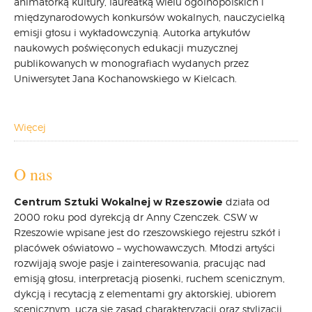
animatorką kultury, laureatką wielu ogólnopolskich i
międzynarodowych konkursów wokalnych, nauczycielką
CARPATHIA FESTIVAL
emisji głosu i wykładowczynią. Autorka artykułów
FESTIWAL PATRIOTYCZNY
naukowych poświęconych edukacji muzycznej
WYDARZENIA
publikowanych w monografiach wydanych przez
PŁYTY CD
Uniwersytet Jana Kochanowskiego w Kielcach.
MULTIMEDIA
MUZYKA
Więcej
VIDEO
GALERIA
WARSZTATY
O nas
ZGŁOŚ UDZIAŁ
Centrum Sztuki Wokalnej w Rzeszowie
działa od
KONTAKT
2000 roku pod dyrekcją dr Anny Czenczek. CSW w
Rzeszowie wpisane jest do rzeszowskiego rejestru szkół i
placówek oświatowo – wychowawczych. Młodzi artyści
rozwijają swoje pasje i zainteresowania, pracując nad
emisją głosu, interpretacją piosenki, ruchem scenicznym,
dykcją i recytacją z elementami gry aktorskiej, ubiorem
scenicznym, uczą się zasad charakteryzacji oraz stylizacji.