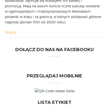
wokalistów, zajmuje się rozwojem ich kariery i
promocją. Mają na swoim koncie liczne sukcesy wokalne
CARPATHIA FESTIVAL
w ogólnopolskich i międzynarodowych festiwalach
FESTIWAL PATRIOTYCZNY
piosenki w kraju i za granicą, w których zdobywali główne
WYDARZENIA
nagrody (ponad 1100 od 2000 roku).
PŁYTY CD
MULTIMEDIA
Więcej
MUZYKA
VIDEO
DOŁĄCZ DO NAS NA FACEBOOKU
GALERIA
WARSZTATY
ZGŁOŚ UDZIAŁ
KONTAKT
PRZEGLĄDAJ MOBILNIE
LISTA ETYKIET