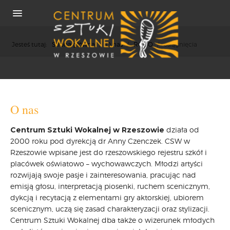
Jesteś tutaj:
Strona główna
/
O nas
/
RODO
/
osiągnięcia
O NAS
O nas
REKRUTACJA
Centrum Sztuki Wokalnej w Rzeszowie
działa od
OSIĄGNIĘCIA
2000 roku pod dyrekcją dr Anny Czenczek. CSW w
KONCERTY
Rzeszowie wpisane jest do rzeszowskiego rejestru szkół i
WSPÓŁPRACA
placówek oświatowo – wychowawczych. Młodzi artyści
PRASA
rozwijają swoje pasje i zainteresowania, pracując nad
emisją głosu, interpretacją piosenki, ruchem scenicznym,
POLITYKA COOKIES
dykcją i recytacją z elementami gry aktorskiej, ubiorem
RODO
scenicznym, uczą się zasad charakteryzacji oraz stylizacji.
REKRUTACJA
Centrum Sztuki Wokalnej dba także o wizerunek młodych
FESTIWALE