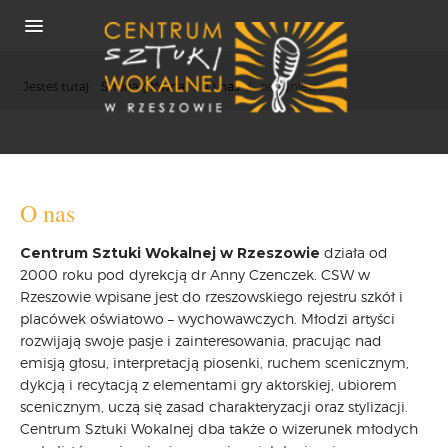
Jesteś tutaj:
Strona główna
/
O nas
/
osiągnięcia
O NAS
O nas
REKRUTACJA
Centrum Sztuki Wokalnej w Rzeszowie
działa od
OSIĄGNIĘCIA
2000 roku pod dyrekcją dr Anny Czenczek. CSW w
KONCERTY
Rzeszowie wpisane jest do rzeszowskiego rejestru szkół i
WSPÓŁPRACA
placówek oświatowo – wychowawczych. Młodzi artyści
PRASA
rozwijają swoje pasje i zainteresowania, pracując nad
emisją głosu, interpretacją piosenki, ruchem scenicznym,
POLITYKA COOKIES
dykcją i recytacją z elementami gry aktorskiej, ubiorem
RODO
scenicznym, uczą się zasad charakteryzacji oraz stylizacji.
REKRUTACJA
Centrum Sztuki Wokalnej dba także o wizerunek młodych
FESTIWALE