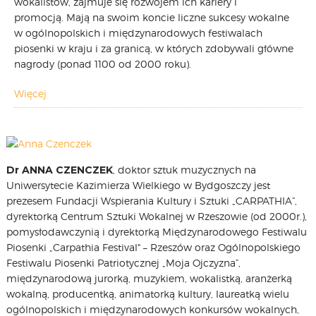
wokalistów, zajmuje się rozwojem ich kariery i
promocją. Mają na swoim koncie liczne sukcesy wokalne
CARPATHIA FESTIVAL
w ogólnopolskich i międzynarodowych festiwalach
FESTIWAL PATRIOTYCZNY
piosenki w kraju i za granicą, w których zdobywali główne
WYDARZENIA
nagrody (ponad 1100 od 2000 roku).
PŁYTY CD
MULTIMEDIA
Więcej
MUZYKA
VIDEO
GALERIA
Dr ANNA CZENCZEK
, doktor sztuk muzycznych na
WARSZTATY
Uniwersytecie Kazimierza Wielkiego w Bydgoszczy jest
ZGŁOŚ UDZIAŁ
prezesem Fundacji Wspierania Kultury i Sztuki „CARPATHIA”,
KONTAKT
dyrektorką Centrum Sztuki Wokalnej w Rzeszowie (od 2000r.),
pomysłodawczynią i dyrektorką Międzynarodowego Festiwalu
Piosenki „Carpathia Festival" – Rzeszów oraz Ogólnopolskiego
Festiwalu Piosenki Patriotycznej „Moja Ojczyzna”,
międzynarodową jurorką, muzykiem, wokalistką, aranżerką
wokalną, producentką, animatorką kultury, laureatką wielu
ogólnopolskich i międzynarodowych konkursów wokalnych,