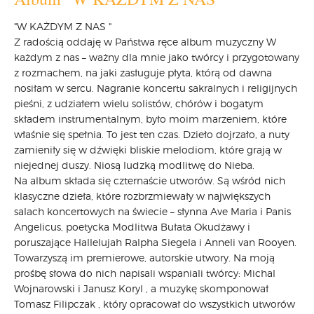
"W KAŻDYM Z NAS "
Z radością oddaję w Państwa ręce album muzyczny W
każdym z nas – ważny dla mnie jako twórcy i przygotowany
z rozmachem, na jaki zasługuje płyta, którą od dawna
nosiłam w sercu. Nagranie koncertu sakralnych i religijnych
pieśni, z udziałem wielu solistów, chórów i bogatym
składem instrumentalnym, było moim marzeniem, które
właśnie się spełnia. To jest ten czas. Dzieło dojrzało, a nuty
zamieniły się w dźwięki bliskie melodiom, które grają w
niejednej duszy. Niosą ludzką modlitwę do Nieba.
Na album składa się czternaście utworów. Są wśród nich
klasyczne dzieła, które rozbrzmiewały w największych
salach koncertowych na świecie – słynna Ave Maria i Panis
Angelicus, poetycka Modlitwa Bułata Okudżawy i
poruszające Hallelujah Ralpha Siegela i Anneli van Rooyen.
Towarzyszą im premierowe, autorskie utwory. Na moją
prośbę słowa do nich napisali wspaniali twórcy: Michal
Wojnarowski i Janusz Koryl , a muzykę skomponował
Tomasz Filipczak , który opracował do wszystkich utworów