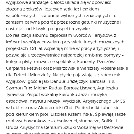
wyjątkowe aranżacje. Całość układa się w opowieść
złożoną z tekstów liczących setki lat i całkiem
współczesnych – starannie wybranych i znaczących. To
zarazem barwna podróż przez różne gatunki muzyczne i
nastroje – od klasyki po gospel i rozrywkę.
Do realizacji albumu zaprosiłam twórców i artystów, z
którymi współpracowałam przy wielu innych muzycznych
projektach. Od lat wspierają mnie w pracy artystycznej i
pozwalają urzeczywistniać najbardziej ambitne pomysły –
kolejne płyty, muzyczne spektakle, koncerty, Rzeszów
Carpathia Festival oraz Mistrzowskie Warsztaty Piosenkarskie
dla Dzieci i Młodzieży. Na płycie pojawiają się zatem tak
wyjątkowi goście jak: Danuta Błażejczyk, Barbara Tritt,
Szymon Tritt, Michał Rudaś, Bartosz Listwan, Agnieszka
Tyrawska, Zespół wokalny kierunku Jazz i muzyka
estradowa Instytutu Muzyki Wydziału Artystycznego UMCS
w Lublinie oraz Akademicki Chór Politechniki Lubelskiej
pod kierunkiem prof. Elżbieta Krzemińska . Śpiewają także
moi wychowankowie – absolwenci, słuchacze, Soliści i
Grupa Artystyczna Centrum Sztuki Wokalnej w Rzeszowie –
ze mną jako wykonawcą na jednej płycie. Muzyczną