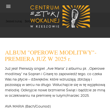
Jesteś tutaj:
Strona główna
/
O nas
/
płyty cd
O NAS
ALBUM "OPEROWE MODLITWY"-
REKRUTACJA
PREMIERA JUŻ W 2025 r.
OSIĄGNIĘCIA
Już jest! Pierwszy singiel ,,Ave Maria” z albumu pt. ,,Operowe
KONCERTY
modlitwy” na Sopran i Gitarę to zapowiedź tego, co czeka
WSPÓŁPRACA
Was na płycie – dźwięków, które wzruszają, zbliżają i
PRASA
pozostają w sercu na długo. Wsłuchajcie się w tę wyjątkową
POLITYKA COOKIES
melodię. Odkryjcie nowe brzmienie Świąt i bądźcie ze mną
w oczekiwaniu na premierę w lutym/marzec 2025.
RODO
REKRUTACJA
AVA MARIA (Bach/Gounod)
FESTIWALE