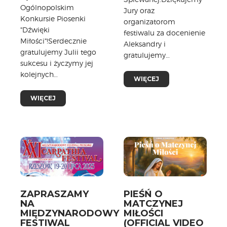
Ogólnopolskim
Jury oraz
Konkursie Piosenki
organizatorom
"Dźwięki
festiwalu za docenienie
Miłości"!Serdecznie
Aleksandry i
gratulujemy Julii tego
gratulujemy…
sukcesu i życzymy jej
kolejnych…
WIĘCEJ
WIĘCEJ
ZAPRASZAMY
PIEŚŃ O
NA
MATCZYNEJ
MIĘDZYNARODOWY
MIŁOŚCI
FESTIWAL
(OFFICIAL VIDEO