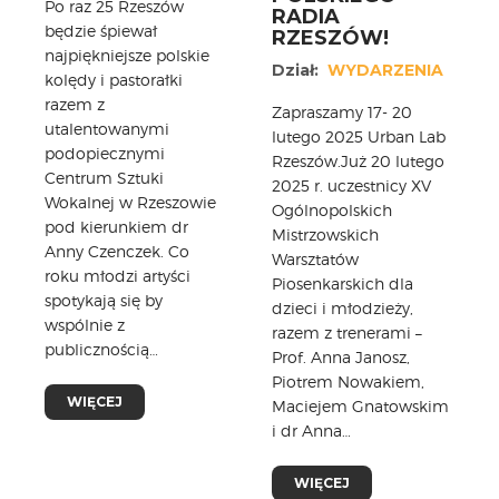
Po raz 25 Rzeszów
RADIA
będzie śpiewał
RZESZÓW!
najpiękniejsze polskie
Dział:
WYDARZENIA
kolędy i pastorałki
razem z
Zapraszamy 17- 20
utalentowanymi
lutego 2025 Urban Lab
podopiecznymi
Rzeszów.Już 20 lutego
Centrum Sztuki
2025 r. uczestnicy XV
Wokalnej w Rzeszowie
Ogólnopolskich
pod kierunkiem dr
Mistrzowskich
Anny Czenczek. Co
Warsztatów
roku młodzi artyści
Piosenkarskich dla
spotykają się by
dzieci i młodzieży,
wspólnie z
razem z trenerami –
publicznością…
Prof. Anna Janosz,
Piotrem Nowakiem,
WIĘCEJ
Maciejem Gnatowskim
i dr Anna…
WIĘCEJ