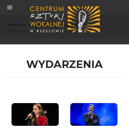
Jesteś tutaj:
Strona główna
/
Wydarzenia
/
III CYKL KONCERTÓW PT. „KLASYKA BEZ GRANIC”
O NAS
WYDARZENIA
REKRUTACJA
OSIĄGNIĘCIA
KONCERTY
WSPÓŁPRACA
PRASA
POLITYKA COOKIES
RODO
REKRUTACJA
FESTIWALE