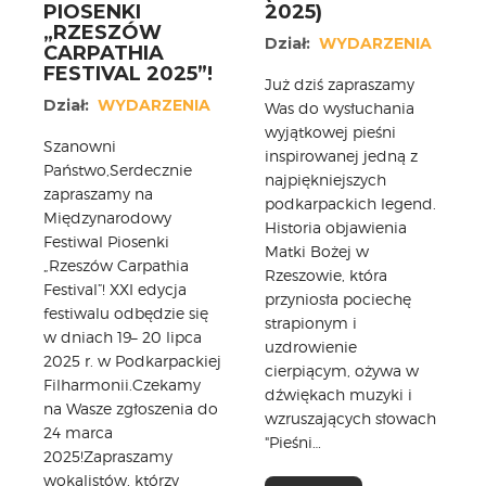
PIOSENKI
2025)
„RZESZÓW
Dział:
WYDARZENIA
CARPATHIA
FESTIVAL 2025”!
Już dziś zapraszamy
Dział:
WYDARZENIA
Was do wysłuchania
wyjątkowej pieśni
Szanowni
inspirowanej jedną z
Państwo,Serdecznie
najpiękniejszych
zapraszamy na
podkarpackich legend.
Międzynarodowy
Historia objawienia
Festiwal Piosenki
Matki Bożej w
„Rzeszów Carpathia
Rzeszowie, która
Festival”! XXI edycja
przyniosła pociechę
festiwalu odbędzie się
strapionym i
w dniach 19– 20 lipca
uzdrowienie
2025 r. w Podkarpackiej
cierpiącym, ożywa w
Filharmonii.Czekamy
dźwiękach muzyki i
na Wasze zgłoszenia do
wzruszających słowach
24 marca
"Pieśni…
2025!Zapraszamy
wokalistów, którzy