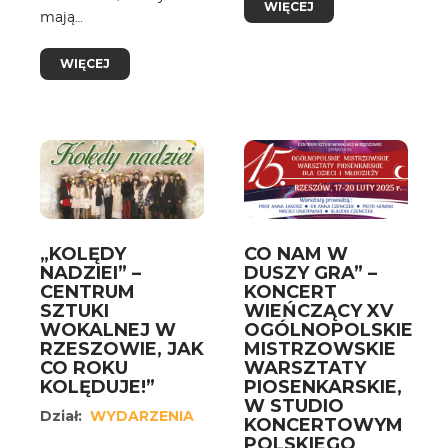
WIĘCEJ
mają…
WIĘCEJ
„KOLĘDY
CO NAM W
NADZIEI” –
DUSZY GRA” –
CENTRUM
KONCERT
SZTUKI
WIEŃCZĄCY XV
WOKALNEJ W
OGÓLNOPOLSKIE
RZESZOWIE, JAK
MISTRZOWSKIE
CO ROKU
WARSZTATY
KOLĘDUJE!”
PIOSENKARSKIE,
W STUDIO
Dział:
WYDARZENIA
KONCERTOWYM
POLSKIEGO