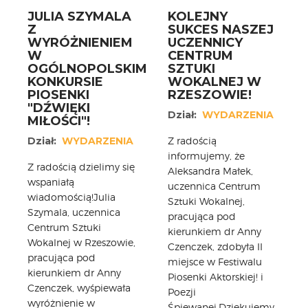
JULIA SZYMALA
KOLEJNY
CARPATHIA FESTIVAL
Z
SUKCES NASZEJ
FESTIWAL PATRIOTYCZNY
WYRÓŻNIENIEM
UCZENNICY
W
CENTRUM
WYDARZENIA
OGÓLNOPOLSKIM
SZTUKI
PŁYTY CD
KONKURSIE
WOKALNEJ W
MULTIMEDIA
PIOSENKI
RZESZOWIE!
"DŹWIĘKI
MUZYKA
Dział:
WYDARZENIA
MIŁOŚCI"!
VIDEO
Dział:
WYDARZENIA
Z radością
GALERIA
informujemy, że
WARSZTATY
Z radością dzielimy się
Aleksandra Małek,
wspaniałą
ZGŁOŚ UDZIAŁ
uczennica Centrum
wiadomością!Julia
Sztuki Wokalnej,
KONTAKT
Szymala, uczennica
pracująca pod
Centrum Sztuki
kierunkiem dr Anny
Wokalnej w Rzeszowie,
Czenczek, zdobyła II
pracująca pod
miejsce w Festiwalu
kierunkiem dr Anny
Piosenki Aktorskiej! i
Czenczek, wyśpiewała
Poezji
wyróżnienie w
Śpiewanej.Dziękujemy