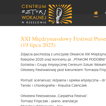
Jesteś tutaj:
Strona główna
XXI Międzynarodowy Festiwal Piosen
(19 lipca 2025)
Zdjęcia pochodzą z uroczyste Otwarcie XXI Międzynar
Rzeszów 2025 oraz koncertu pt. „PTAKOM PODOBNI” w
Solistów i Grupy Artystycznej Centrum Sztuki Woka
Orkiestry Festiwalowej pod kierunkiem Tomasza Fili
Pomysł, scenariusz, reżyseria i opieka artystyczna – 
Taniec i choreografia – Klaudia Czenczek
Orkiestra Festiwalowa „Carpathia Festival”:
Tomasz Filipczak – piano, aranżacje