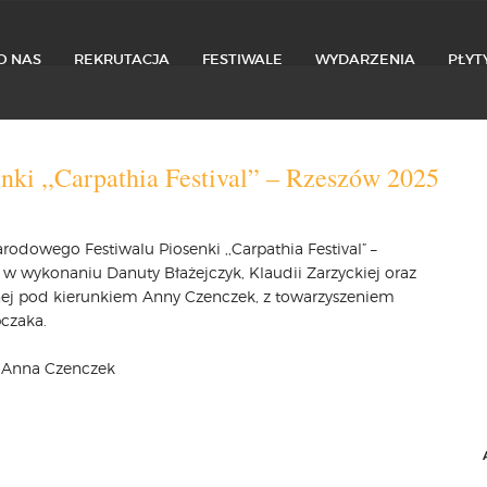
O NAS
REKRUTACJA
FESTIWALE
WYDARZENIA
PŁYT
ki ,,Carpathia Festival” – Rzeszów 2025
odowego Festiwalu Piosenki ,,Carpathia Festival” –
 wykonaniu Danuty Błażejczyk, Klaudii Zarzyckiej oraz
lnej pod kierunkiem Anny Czenczek, z towarzyszeniem
pczaka.
dr Anna Czenczek