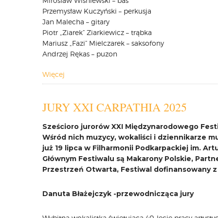
Mirosław Wiśniewski – bas
Przemysław Kuczyński – perkusja
Jan Malecha – gitary
Piotr „Ziarek” Ziarkiewicz – trąbka
Mariusz „Fazi” Mielczarek – saksofony
Andrzej Rękas – puzon
Więcej
JURY XXI CARPATHIA 2025
Sześcioro jurorów XXI Międzynarodowego Festi
Wśród nich muzycy, wokaliści i dziennikarz
już 19 lipca w Filharmonii Podkarpackiej im. 
Głównym Festiwalu są Makarony Polskie, Part
Przestrzeń Otwarta, Festiwal dofinansowany 
Danuta Błażejczyk -przewodnicząca jury
Wybitna wokalistka świętująca 40-lecie pracy artystycz