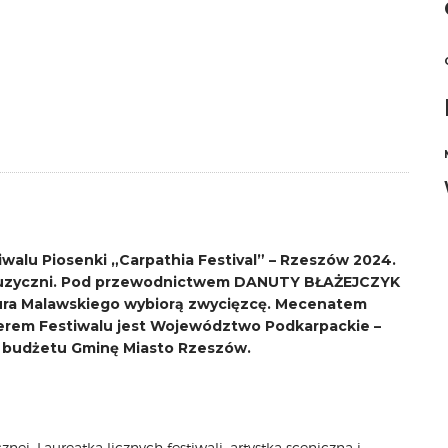
walu Piosenki „Carpathia Festival” – Rzeszów 2024.
e muzyczni. Pod przewodnictwem DANUTY BŁAŻEJCZYK
Artura Malawskiego wybiorą zwycięzcę. Mecenatem
nerem Festiwalu jest Województwo Podkarpackie –
z budżetu Gminę Miasto Rzeszów.
nej. Laureatka licznych festiwali, artystka sceniczna i