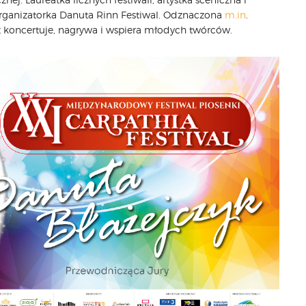
 organizatorka Danuta Rinn Festiwal. Odznaczona
m.in
.
ż koncertuje, nagrywa i wspiera młodych twórców.