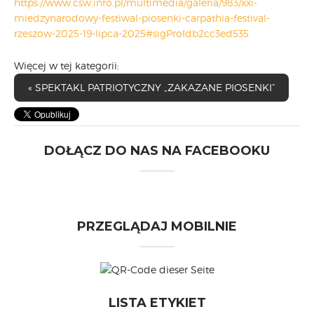
https://www.csw.info.pl/multimedia/galeria/983/xxi-
miedzynarodowy-festiwal-piosenki-carpathia-festival-
rzeszow-2025-19-lipca-2025#sigProIdb2cc3ed535
Więcej w tej kategorii:
« SPEKTAKL PATRIOTYCZNY „ZAKAZANE PIOSENKI”
DOŁĄCZ DO NAS NA FACEBOOKU
PRZEGLĄDAJ MOBILNIE
LISTA ETYKIET