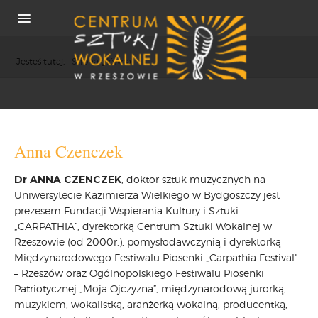
Jesteś tutaj:
Strona główna
O NAS
Anna Czenczek
REKRUTACJA
Dr ANNA CZENCZEK
, doktor sztuk muzycznych na
OSIĄGNIĘCIA
Uniwersytecie Kazimierza Wielkiego w Bydgoszczy jest
KONCERTY
prezesem Fundacji Wspierania Kultury i Sztuki
WSPÓŁPRACA
„CARPATHIA”, dyrektorką Centrum Sztuki Wokalnej w
PRASA
Rzeszowie (od 2000r.), pomysłodawczynią i dyrektorką
Międzynarodowego Festiwalu Piosenki „Carpathia Festival"
POLITYKA COOKIES
– Rzeszów oraz Ogólnopolskiego Festiwalu Piosenki
RODO
Patriotycznej „Moja Ojczyzna”, międzynarodową jurorką,
REKRUTACJA
muzykiem, wokalistką, aranżerką wokalną, producentką,
FESTIWALE