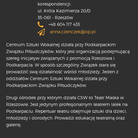
korespondencji:
ul. Króla Kazimierza 20/0
35-061 - Rzeszów
+48 604 117 433
anna.czenczek@op.pl
Centrum Sztuki Wokalnej działa przy Podkarpackim
Związku Piłsudczyków, który jest organizacją podejmującą
szereg inicjatyw związanych z promocją Rzeszowa i
Podkarpacia. W sposób szczególny Związek stara się
prowadzić swą działalność wśród młodzieży. Jeden z
oddziałów Centrum Sztuki Wokalnej działa przy
Podkarpackim Związku Piłsudczyków.
Drugi ośrodek przy którym działa CSW to Teatr Maska w
Rzeszowie. Jest jedynym profesjonalnym teatrem lalek na
Podkarpaciu. Repertuar teatru obejmuje sztuki dla dzieci,
młodzieży i dorosłych. Prowadzi edukację teatralną oraz
galerię.