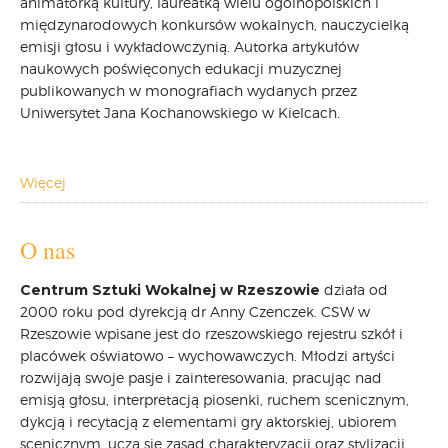
animatorką kultury, laureatką wielu ogólnopolskich i
międzynarodowych konkursów wokalnych, nauczycielką
CARPATHIA FESTIVAL
emisji głosu i wykładowczynią. Autorka artykułów
FESTIWAL PATRIOTYCZNY
naukowych poświęconych edukacji muzycznej
WYDARZENIA
publikowanych w monografiach wydanych przez
PŁYTY CD
Uniwersytet Jana Kochanowskiego w Kielcach.
MULTIMEDIA
MUZYKA
Więcej
VIDEO
GALERIA
WARSZTATY
O nas
ZGŁOŚ UDZIAŁ
Centrum Sztuki Wokalnej w Rzeszowie
działa od
KONTAKT
2000 roku pod dyrekcją dr Anny Czenczek. CSW w
Rzeszowie wpisane jest do rzeszowskiego rejestru szkół i
placówek oświatowo – wychowawczych. Młodzi artyści
rozwijają swoje pasje i zainteresowania, pracując nad
emisją głosu, interpretacją piosenki, ruchem scenicznym,
dykcją i recytacją z elementami gry aktorskiej, ubiorem
scenicznym, uczą się zasad charakteryzacji oraz stylizacji.