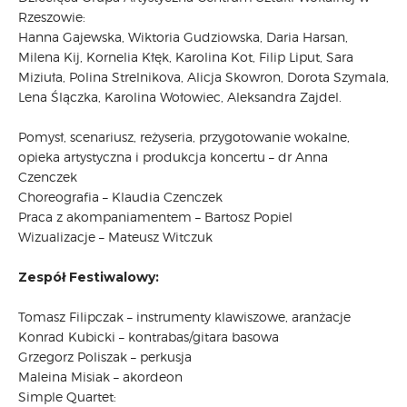
Rzeszowie:
Hanna Gajewska, Wiktoria Gudziowska, Daria Harsan,
Milena Kij, Kornelia Kłęk, Karolina Kot, Filip Liput, Sara
Miziuła, Polina Strelnikova, Alicja Skowron, Dorota Szymala,
Lena Ślączka, Karolina Wołowiec, Aleksandra Zajdel.
Pomysł, scenariusz, reżyseria, przygotowanie wokalne,
opieka artystyczna i produkcja koncertu – dr Anna
Czenczek
Choreografia – Klaudia Czenczek
Praca z akompaniamentem – Bartosz Popiel
Wizualizacje – Mateusz Witczuk
Zespół Festiwalowy:
Tomasz Filipczak – instrumenty klawiszowe, aranżacje
Konrad Kubicki – kontrabas/gitara basowa
Grzegorz Poliszak – perkusja
Maleina Misiak – akordeon
Simple Quartet: