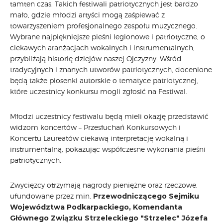
tamten czas. Takich festiwali patriotycznych jest bardzo
mało, gdzie młodzi artyści mogą zaśpiewać z
towarzyszeniem profesjonalnego zespołu muzycznego.
Wybrane najpiękniejsze pieśni legionowe i patriotyczne, o
ciekawych aranżacjach wokalnych i instrumentalnych,
przybliżają historię dziejów naszej Ojczyzny. Wśród
tradycyjnych i znanych utworów patriotycznych, docenione
będą także piosenki autorskie o tematyce patriotycznej,
które uczestnicy konkursu mogli zgłosić na Festiwal.
Młodzi uczestnicy festiwalu będą mieli okazję przedstawić
widzom koncertów – Przesłuchań Konkursowych i
Koncertu Laureatów ciekawą interpretację wokalną i
instrumentalną, pokazując współczesne wykonania pieśni
patriotycznych.
Zwycięzcy otrzymają nagrody pieniężne oraz rzeczowe,
ufundowane przez min.
Przewodniczącego Sejmiku
Województwa Podkarpackiego,
Komendanta
Głównego Związku Strzeleckiego "Strzelec" Józefa