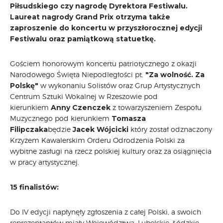
Piłsudskiego czy nagrodę Dyrektora Festiwalu.
Laureat nagrody Grand Prix otrzyma także
zaproszenie do koncertu w przyszłorocznej edycji
Festiwalu oraz pamiątkową statuetkę.
Gościem honorowym koncertu patriotycznego z okazji
Narodowego Święta Niepodległości pt.
"Za wolność. Za
Polskę"
w wykonaniu Solistów oraz Grup Artystycznych
Centrum Sztuki Wokalnej w Rzeszowie pod
kierunkiem
Anny Czenczek
z towarzyszeniem Zespołu
Muzycznego pod kierunkiem
Tomasza
Filipczaka
będzie
Jacek Wójcicki
który został odznaczony
Krzyżem Kawalerskim Orderu Odrodzenia Polski za
wybitne zasługi na rzecz polskiej kultury oraz za osiągnięcia
w pracy artystycznej.
15 finalistów:
Do IV edycji napłynęły zgłoszenia z całej Polski, a swoich
reprezentantów miały Województwa: Lubelskie, Łódzkie,