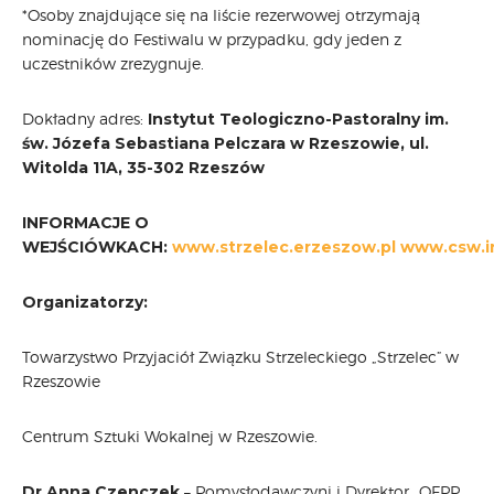
*Osoby znajdujące się na liście rezerwowej otrzymają
nominację do Festiwalu w przypadku, gdy jeden z
uczestników zrezygnuje.
Dokładny adres:
Instytut Teologiczno-Pastoralny im.
św. Józefa Sebastiana Pelczara w Rzeszowie, ul.
Witolda 11A, 35-302 Rzeszów
INFORMACJE O
WEJŚCIÓWKACH:
www.strzelec.erzeszow.pl
www.csw.in
Organizatorzy:
Towarzystwo Przyjaciół Związku Strzeleckiego „Strzelec” w
Rzeszowie
Centrum Sztuki Wokalnej w Rzeszowie.
Dr Anna Czenczek
– Pomysłodawczyni i Dyrektor „OFPP