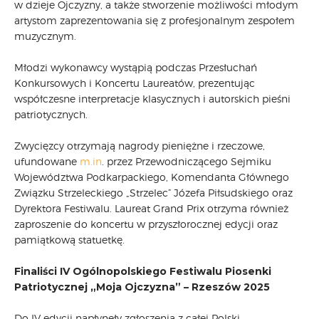
w dzieje Ojczyzny, a także stworzenie możliwości młodym
artystom zaprezentowania się z profesjonalnym zespołem
muzycznym.
Młodzi wykonawcy wystąpią podczas Przesłuchań
Konkursowych i Koncertu Laureatów, prezentując
współczesne interpretacje klasycznych i autorskich pieśni
patriotycznych.
Zwycięzcy otrzymają nagrody pieniężne i rzeczowe,
ufundowane
m.in
. przez Przewodniczącego Sejmiku
Województwa Podkarpackiego, Komendanta Głównego
Związku Strzeleckiego „Strzelec” Józefa Piłsudskiego oraz
Dyrektora Festiwalu. Laureat Grand Prix otrzyma również
zaproszenie do koncertu w przyszłorocznej edycji oraz
pamiątkową statuetkę.
Finaliści IV Ogólnopolskiego Festiwalu Piosenki
Patriotycznej „Moja Ojczyzna” – Rzeszów 2025
Do IV edycji napłynęły zgłoszenia z całej Polski –