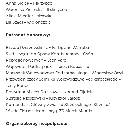
Anna Siciak – I skrzypce
Weronika Zielińska – II skrzypce
Alicja Międlar – altówka
Lili Szűcs – wiolonczela
Patronat honorowy:
Biskup Rzeszowski – JE ks. bp Jan Wątroba
Szef Urzędu do Spraw Kombatantów i Osób
Represjonowanych – Lech Parell
Wojewoda Podkarpacki – Teresa Kubas-Hul
Marszałek Województwa Podkarpackiego – Władysław Ortyl
Przewodniczący Sejmiku Województwa Podkarpackiego –
Jerzy Borcz
Prezydent Miasta Rzeszowa – Konrad Fijołek
Starosta Rzeszowski – Krzysztof Jarosz
Komendant Główny Związku Strzeleckiego „Strzelec”
Józefa Piłsudskiego – bryg. ZS Marek Matuła
Organizatorzy i współpraca: