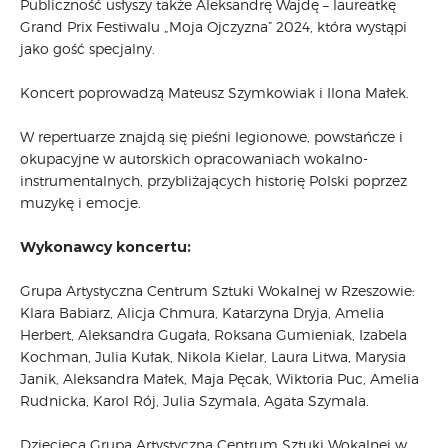
Publiczność usłyszy także Aleksandrę Wajdę – laureatkę
Grand Prix Festiwalu „Moja Ojczyzna” 2024, która wystąpi
jako gość specjalny.
Koncert poprowadzą Mateusz Szymkowiak i Ilona Małek.
W repertuarze znajdą się pieśni legionowe, powstańcze i
okupacyjne w autorskich opracowaniach wokalno-
instrumentalnych, przybliżających historię Polski poprzez
muzykę i emocje.
Wykonawcy koncertu:
Grupa Artystyczna Centrum Sztuki Wokalnej w Rzeszowie:
Klara Babiarz, Alicja Chmura, Katarzyna Dryja, Amelia
Herbert, Aleksandra Gugała, Roksana Gumieniak, Izabela
Kochman, Julia Kułak, Nikola Kielar, Laura Litwa, Marysia
Janik, Aleksandra Małek, Maja Pęcak, Wiktoria Puc, Amelia
Rudnicka, Karol Rój, Julia Szymala, Agata Szymala.
Dziecięca Grupa Artystyczna Centrum Sztuki Wokalnej w