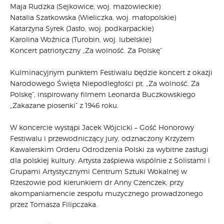
Maja Rudzka (Sejkowice, woj. mazowieckie)
Natalia Szatkowska (Wieliczka, woj. małopolskie)
Katarzyna Syrek (Jasło, woj. podkarpackie)
Karolina Woźnica (Turobin, woj. lubelskie)
Koncert patriotyczny „Za wolność. Za Polskę”
Kulminacyjnym punktem Festiwalu będzie koncert z okazji
Narodowego Święta Niepodległości pt. „Za wolność. Za
Polskę”, inspirowany filmem Leonarda Buczkowskiego
„Zakazane piosenki” z 1946 roku.
W koncercie wystąpi Jacek Wójcicki – Gość Honorowy
Festiwalu i przewodniczący jury, odznaczony Krzyżem
Kawalerskim Orderu Odrodzenia Polski za wybitne zasługi
dla polskiej kultury. Artysta zaśpiewa wspólnie z Solistami i
Grupami Artystycznymi Centrum Sztuki Wokalnej w
Rzeszowie pod kierunkiem dr Anny Czenczek, przy
akompaniamencie zespołu muzycznego prowadzonego
przez Tomasza Filipczaka.