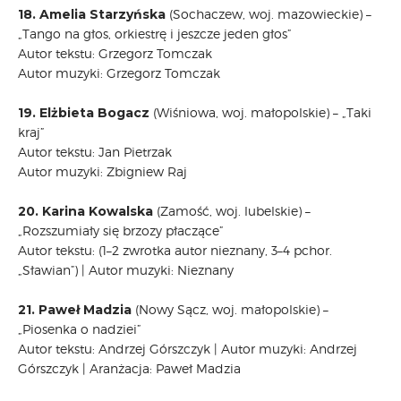
18. Amelia Starzyńska
(Sochaczew, woj. mazowieckie) –
„Tango na głos, orkiestrę i jeszcze jeden głos”
Autor tekstu: Grzegorz Tomczak
Autor muzyki: Grzegorz Tomczak
19. Elżbieta Bogacz
(Wiśniowa, woj. małopolskie) – „Taki
kraj”
Autor tekstu: Jan Pietrzak
Autor muzyki: Zbigniew Raj
20. Karina Kowalska
(Zamość, woj. lubelskie) –
„Rozszumiały się brzozy płaczące”
Autor tekstu: (1–2 zwrotka autor nieznany, 3–4 pchor.
„Sławian”) | Autor muzyki: Nieznany
21. Paweł Madzia
(Nowy Sącz, woj. małopolskie) –
„Piosenka o nadziei”
Autor tekstu: Andrzej Górszczyk | Autor muzyki: Andrzej
Górszczyk | Aranżacja: Paweł Madzia