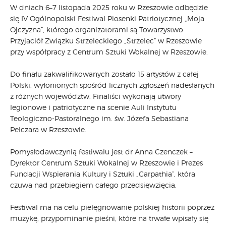
W dniach 6–7 listopada 2025 roku w Rzeszowie odbędzie
się IV Ogólnopolski Festiwal Piosenki Patriotycznej „Moja
Ojczyzna”, którego organizatorami są Towarzystwo
Przyjaciół Związku Strzeleckiego „Strzelec” w Rzeszowie
przy współpracy z Centrum Sztuki Wokalnej w Rzeszowie.
Do finału zakwalifikowanych zostało 15 artystów z całej
Polski, wyłonionych spośród licznych zgłoszeń nadesłanych
z różnych województw. Finaliści wykonają utwory
legionowe i patriotyczne na scenie Auli Instytutu
Teologiczno-Pastoralnego im. św. Józefa Sebastiana
Pelczara w Rzeszowie.
Pomysłodawczynią festiwalu jest dr Anna Czenczek –
Dyrektor Centrum Sztuki Wokalnej w Rzeszowie i Prezes
Fundacji Wspierania Kultury i Sztuki „Carpathia”, która
czuwa nad przebiegiem całego przedsięwzięcia.
Festiwal ma na celu pielęgnowanie polskiej historii poprzez
muzykę, przypominanie pieśni, które na trwałe wpisały się