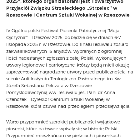
2025”, którego organizatorami jest Towarzystwo
Przyjaciół Związku Strzeleckiego „Strzelec” w
Rzeszowie i Centrum Sztuki Wokalnej w Rzeszowie
.
IV Ogólnopolski Festiwal Piosenki Patriotycznej "Moja
Ojczyzna"” – Rzeszów 2025, odbędzie się w dniach 6-7
listopada 2025 r. w Rzeszowie. Do finału festiwalu zostało
zakwalifikowanych 15 artystów, wybranych z ogromnej
ilości nadesłanych zgłoszeń z całej Polski, wykonujących
utwory legionowe i patriotyczne, którzy będą mieli okazję
zaprezentować nagrodzone utwory przed publicznością, na
scenie Auli Instytutu Teologiczno-Pastoralnego im. św.
Józefa Sebastiana Pelczara w Rzeszowie.
Pomysłodawczynią ww. festiwalu jest Pani dr Anna
Czenczek – Dyrektor Centrum Sztuki Wokalnej w
Rzeszowie, która czuwa nad przebiegiem przedsięwzięcia.
Warto przypomnieć szerokiej publiczności wyjątkowe
piosenki, które na trwałe wpisały się w historię Polski.
Przypomnieć mieszkańcom w pieśniach i piosenkach