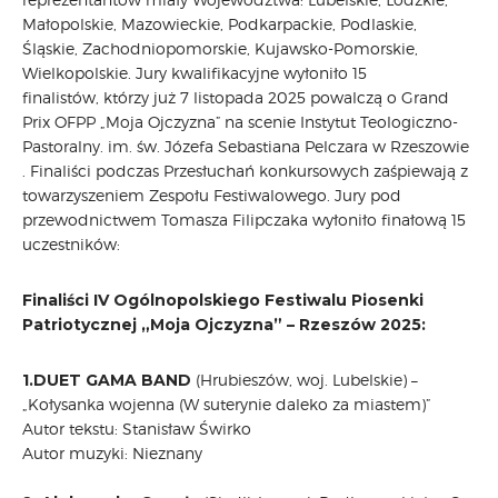
Małopolskie, Mazowieckie, Podkarpackie, Podlaskie,
Śląskie, Zachodniopomorskie, Kujawsko-Pomorskie,
Wielkopolskie. Jury kwalifikacyjne wyłoniło 15
finalistów, którzy już 7 listopada 2025 powalczą o Grand
Prix OFPP „Moja Ojczyzna” na scenie Instytut Teologiczno-
Pastoralny. im. św. Józefa Sebastiana Pelczara w Rzeszowie
. Finaliści podczas Przesłuchań konkursowych zaśpiewają z
towarzyszeniem Zespołu Festiwalowego. Jury pod
przewodnictwem Tomasza Filipczaka wyłoniło finałową 15
uczestników:
Finaliści IV Ogólnopolskiego Festiwalu Piosenki
Patriotycznej „Moja Ojczyzna” – Rzeszów 2025:
1.DUET GAMA BAND
(Hrubieszów, woj. Lubelskie) –
„Kołysanka wojenna (W suterynie daleko za miastem)”
Autor tekstu: Stanisław Świrko
Autor muzyki: Nieznany