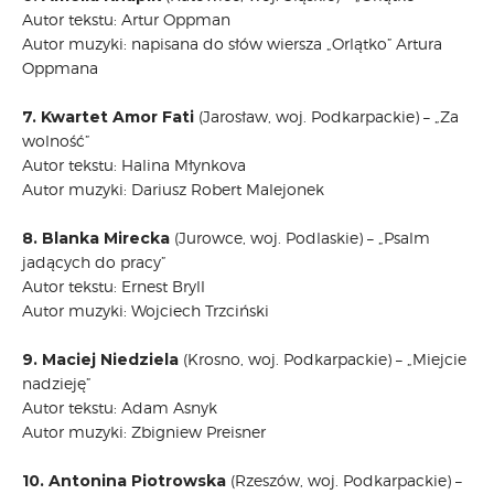
Autor tekstu: Artur Oppman
Autor muzyki: napisana do słów wiersza „Orlątko” Artura
Oppmana
7. Kwartet Amor Fati
(Jarosław, woj. Podkarpackie) – „Za
wolność”
Autor tekstu: Halina Młynkova
Autor muzyki: Dariusz Robert Malejonek
8. Blanka Mirecka
(Jurowce, woj. Podlaskie) – „Psalm
jadących do pracy”
Autor tekstu: Ernest Bryll
Autor muzyki: Wojciech Trzciński
9. Maciej Niedziela
(Krosno, woj. Podkarpackie) – „Miejcie
nadzieję”
Autor tekstu: Adam Asnyk
Autor muzyki: Zbigniew Preisner
10. Antonina Piotrowska
(Rzeszów, woj. Podkarpackie) –