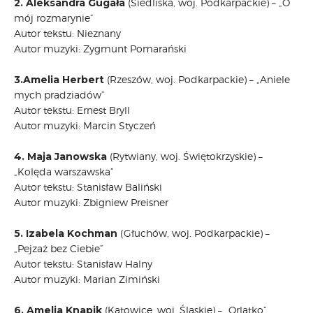
2. Aleksandra Gugała
(Siedliska, woj. Podkarpackie) – „O
mój rozmarynie”
Autor tekstu: Nieznany
Autor muzyki: Zygmunt Pomarański
3.Amelia Herbert
(Rzeszów, woj. Podkarpackie) – „Aniele
mych pradziadów”
Autor tekstu: Ernest Bryll
Autor muzyki: Marcin Styczeń
4. Maja Janowska
(Rytwiany, woj. Świętokrzyskie) –
„Kolęda warszawska”
Autor tekstu: Stanisław Baliński
Autor muzyki: Zbigniew Preisner
5. Izabela Kochman
(Głuchów, woj. Podkarpackie) –
„Pejzaż bez Ciebie”
Autor tekstu: Stanisław Halny
Autor muzyki: Marian Zimiński
6. Amelia Knapik
(Katowice, woj. Śląskie) – „Orlątko”