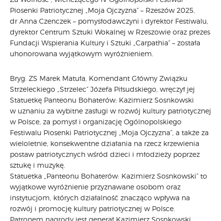
Piosenki Patriotycznej „Moja Ojczyzna” – Rzeszów 2025,
CARPATHIA FESTIVAL
dr Anna Czenczek – pomysłodawczyni i dyrektor Festiwalu,
FESTIWAL PATRIOTYCZNY
dyrektor Centrum Sztuki Wokalnej w Rzeszowie oraz prezes
WYDARZENIA
Fundacji Wspierania Kultury i Sztuki „Carpathia” – została
PŁYTY CD
uhonorowana wyjątkowym wyróżnieniem.
MULTIMEDIA
Bryg. ZS Marek Matuła, Komendant Główny Związku
MUZYKA
Strzeleckiego „Strzelec” Józefa Piłsudskiego, wręczył jej
VIDEO
Statuetkę Panteonu Bohaterów: Kazimierz Sosnkowski
GALERIA
w uznaniu za wybitne zasługi w rozwój kultury patriotycznej
WARSZTATY
w Polsce, za pomysł i organizację Ogólnopolskiego
Festiwalu Piosenki Patriotycznej „Moja Ojczyzna”, a także za
ZGŁOŚ UDZIAŁ
wieloletnie, konsekwentne działania na rzecz krzewienia
KONTAKT
postaw patriotycznych wśród dzieci i młodzieży poprzez
sztukę i muzykę.
Statuetka „Panteonu Bohaterów: Kazimierz Sosnkowski” to
wyjątkowe wyróżnienie przyznawane osobom oraz
instytucjom, których działalność znacząco wpływa na
rozwój i promocję kultury patriotycznej w Polsce.
Patronem nagrody jest generał Kazimierz Sosnkowski