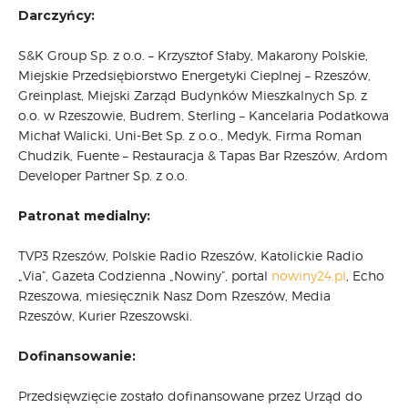
Darczyńcy:
S&K Group Sp. z o.o. – Krzysztof Słaby, Makarony Polskie,
Miejskie Przedsiębiorstwo Energetyki Cieplnej – Rzeszów,
Greinplast, Miejski Zarząd Budynków Mieszkalnych Sp. z
o.o. w Rzeszowie, Budrem, Sterling – Kancelaria Podatkowa
Michał Walicki, Uni-Bet Sp. z o.o., Medyk, Firma Roman
Chudzik, Fuente – Restauracja & Tapas Bar Rzeszów, Ardom
Developer Partner Sp. z o.o.
Patronat medialny:
TVP3 Rzeszów, Polskie Radio Rzeszów, Katolickie Radio
„Via”, Gazeta Codzienna „Nowiny”, portal
nowiny24.pl
, Echo
Rzeszowa, miesięcznik Nasz Dom Rzeszów, Media
Rzeszów, Kurier Rzeszowski.
Dofinansowanie:
Przedsięwzięcie zostało dofinansowane przez Urząd do