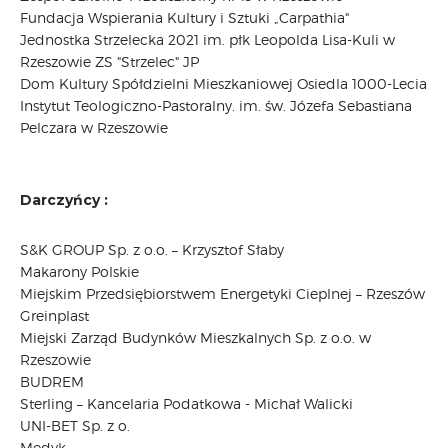
Fundacja Wspierania Kultury i Sztuki „Carpathia"
Jednostka Strzelecka 2021 im. płk Leopolda Lisa-Kuli w
Rzeszowie ZS "Strzelec" JP
Dom Kultury Spółdzielni Mieszkaniowej Osiedla 1000-Lecia
Instytut Teologiczno-Pastoralny. im. św. Józefa Sebastiana
Pelczara w Rzeszowie
Darczyńcy :
S&K GROUP Sp. z o.o. – Krzysztof Słaby
Makarony Polskie
Miejskim Przedsiębiorstwem Energetyki Cieplnej – Rzeszów
Greinplast
Miejski Zarząd Budynków Mieszkalnych Sp. z o.o. w
Rzeszowie
BUDREM
Sterling – Kancelaria Podatkowa - Michał Walicki
UNI-BET Sp. z o.
Medyk