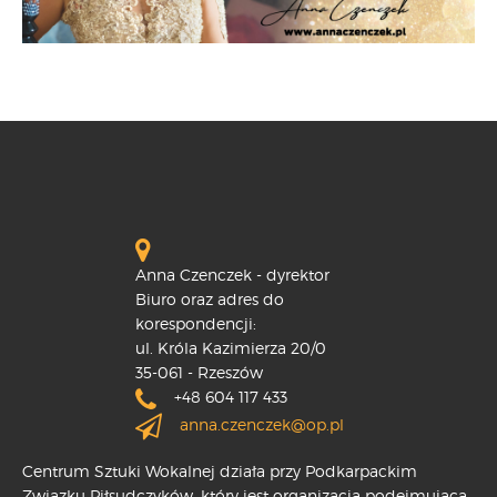
Anna Czenczek - dyrektor
Biuro oraz adres do
korespondencji:
ul. Króla Kazimierza 20/0
35-061 - Rzeszów
+48 604 117 433
anna.czenczek@op.pl
Centrum Sztuki Wokalnej działa przy Podkarpackim
Związku Piłsudczyków, który jest organizacją podejmującą