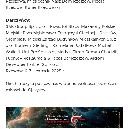
Rzeszowa, miesięcznik Nasz Dom Rzeszów, Media
Rzeszów, Kurier Rzeszowski.
Darczyńcy:
S&K Group Sp. z o.o. – Krzysztof Słaby, Makarony Polskie,
Miejskie Przedsiębiorstwo Energetyki Cieplnej – Rzeszów,
Greinplast, Miejski Zarząd Budynków Mieszkalnych Sp. z
o.o., Budrem, Sterling – Kancelaria Podatkowa Michał
Walicki, Uni-Bet Sp. z o.o., Medyk, Firma Roman Chudzik,
Fuente – Restauracja & Tapas Bar Rzeszów, Ardom
Developer Partner Sp. z o.o.
Rzeszów, 6–7 listopada 2025 r.
Niech muzyka połączy nas w duchu wolności, jedności i
miłości do Ojczyzny.