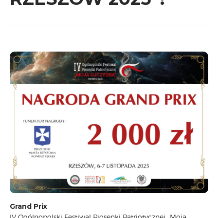
CARPATHIA FESTIVAL
FESTIWAL PATRIOTYCZNY
WYDARZENIA
PŁYTY CD
MULTIMEDIA
MUZYKA
VIDEO
GALERIA
WARSZTATY
ZGŁOŚ UDZIAŁ
KONTAKT
Grand Prix
IV Ogólnopolski Festiwal Piosenki Patriotycznej „Moja