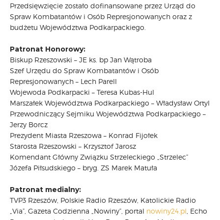
Przedsięwzięcie zostało dofinansowane przez Urząd do
Spraw Kombatantów i Osób Represjonowanych oraz z
budżetu Województwa Podkarpackiego.
Patronat Honorowy:
Biskup Rzeszowski – JE ks. bp Jan Wątroba
Szef Urzędu do Spraw Kombatantów i Osób
Represjonowanych – Lech Parell
Wojewoda Podkarpacki – Teresa Kubas-Hul
Marszałek Województwa Podkarpackiego – Władysław Ortyl
Przewodniczący Sejmiku Województwa Podkarpackiego –
Jerzy Borcz
Prezydent Miasta Rzeszowa – Konrad Fijołek
Starosta Rzeszowski – Krzysztof Jarosz
Komendant Główny Związku Strzeleckiego „Strzelec”
Józefa Piłsudskiego – bryg. ZS Marek Matuła
Patronat medialny:
TVP3 Rzeszów, Polskie Radio Rzeszów, Katolickie Radio
„Via”, Gazeta Codzienna „Nowiny”, portal
nowiny24.pl
, Echo