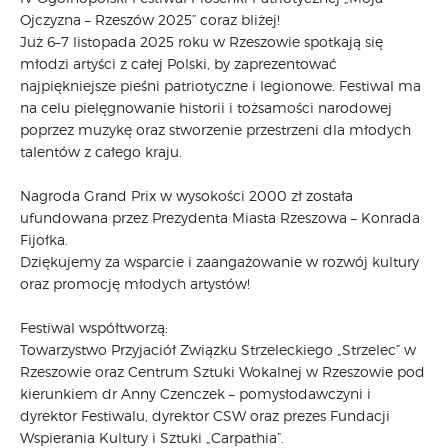
Ojczyzna – Rzeszów 2025” coraz bliżej!
Już 6–7 listopada 2025 roku w Rzeszowie spotkają się
młodzi artyści z całej Polski, by zaprezentować
najpiękniejsze pieśni patriotyczne i legionowe. Festiwal ma
na celu pielęgnowanie historii i tożsamości narodowej
poprzez muzykę oraz stworzenie przestrzeni dla młodych
talentów z całego kraju.
Nagroda Grand Prix w wysokości 2000 zł została
ufundowana przez Prezydenta Miasta Rzeszowa – Konrada
Fijołka.
Dziękujemy za wsparcie i zaangażowanie w rozwój kultury
oraz promocję młodych artystów!
Festiwal współtworzą:
Towarzystwo Przyjaciół Związku Strzeleckiego „Strzelec” w
Rzeszowie oraz Centrum Sztuki Wokalnej w Rzeszowie pod
kierunkiem dr Anny Czenczek – pomysłodawczyni i
dyrektor Festiwalu, dyrektor CSW oraz prezes Fundacji
Wspierania Kultury i Sztuki „Carpathia”.