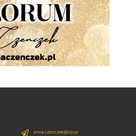
anna.czenczek@op.pl