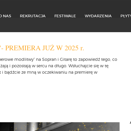
O NAS
REKRUTACJA
FESTIWALE
WYDARZENIA
PŁYT
PREMIERA JUŻ W 2025 r.
,,Operowe modlitwy” na Sopran i Gitarę to zapowiedź tego, co
żają i pozostają w sercu na długo. Wsłuchajcie się w tę
t i bądźcie ze mną w oczekiwaniu na premierę w