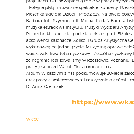
projektach. Od lat wspierają mnie w pracy artystycz
– kolejne płyty, muzyczne spektakle, koncerty, Rzesz
Piosenkarskie dla Dzieci i Młodzieży. Na płycie pojaw
Barbara Tritt, Szymon Tritt, Michał Rudaś, Bartosz Li
muzyka estradowa Instytutu Muzyki Wydziału Artys
Politechniki Lubelskiej pod kierunkiem prof. Elżbi
absolwenci, słuchacze, Soliści i Grupa Artystyczna 
wykonawcą na jednej płycie. Muzyczną oprawę całoś
warszawski kwartet smyczkowy i Zespół smyczkowy 
że nagrania realizowaliśmy w Rzeszowie, Poznaniu, L
pracy jest przed Wami. Finis coronat opus.
Album W każdym z nas podsumowuje 20-lecie założ
oraz pracy z utalentowanymi muzycznie dziećmi i mł
Dr Anna Czenczek
https://www.wkaz
Więcej