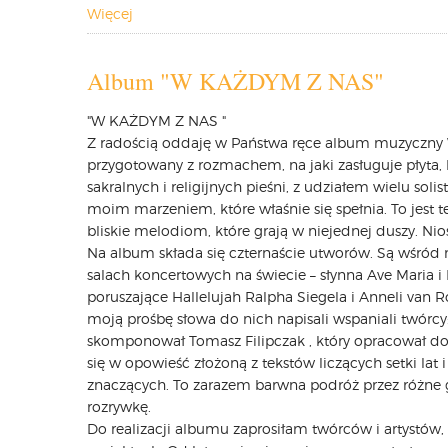
Więcej
Album "W KAŻDYM Z NAS"
"W KAŻDYM Z NAS "
Z radością oddaję w Państwa ręce album muzyczny W
przygotowany z rozmachem, na jaki zasługuje płyta,
sakralnych i religijnych pieśni, z udziałem wielu s
moim marzeniem, które właśnie się spełnia. To jest te
bliskie melodiom, które grają w niejednej duszy. Ni
Na album składa się czternaście utworów. Są wśród n
salach koncertowych na świecie – słynna Ave Maria i
poruszające Hallelujah Ralpha Siegela i Anneli van 
moją prośbę słowa do nich napisali wspaniali twórcy
skomponował Tomasz Filipczak , który opracował do
się w opowieść złożoną z tekstów liczących setki lat
znaczących. To zarazem barwna podróż przez różne ga
rozrywkę.
Do realizacji albumu zaprosiłam twórców i artystó