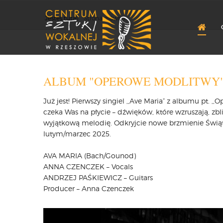
Jesteś tutaj:
Strona główna
ALBUM "OPEROWE MODLITWY"- 
Już jest! Pierwszy singiel ,,Ave Maria” z albumu pt. 
czeka Was na płycie – dźwięków, które wzruszają, zbli
wyjątkową melodię. Odkryjcie nowe brzmienie Świą
lutym/marzec 2025.
AVA MARIA (Bach/Gounod)
ANNA CZENCZEK – Vocals
ANDRZEJ PAŚKIEWICZ – Guitars
Producer – Anna Czenczek