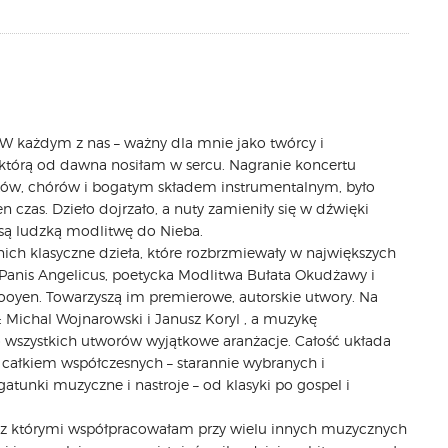
 każdym z nas – ważny dla mnie jako twórcy i
 którą od dawna nosiłam w sercu. Nagranie koncertu
olistów, chórów i bogatym składem instrumentalnym, było
n czas. Dzieło dojrzało, a nuty zamieniły się w dźwięki
osą ludzką modlitwę do Nieba.
ich klasyczne dzieła, które rozbrzmiewały w największych
 Panis Angelicus, poetycka Modlitwa Bułata Okudżawy i
Rooyen. Towarzyszą im premierowe, autorskie utwory. Na
: Michal Wojnarowski i Janusz Koryl , a muzykę
 wszystkich utworów wyjątkowe aranżacje. Całość układa
 i całkiem współczesnych – starannie wybranych i
tunki muzyczne i nastroje – od klasyki po gospel i
w, z którymi współpracowałam przy wielu innych muzycznych