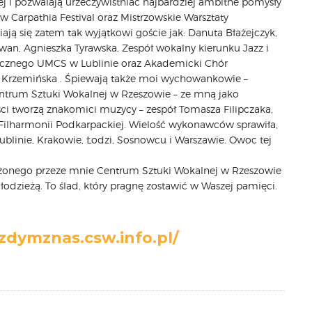
nej i pozwalają urzeczywistniać najbardziej ambitne pomysły
ów Carpathia Festival oraz Mistrzowskie Warsztaty
iają się zatem tak wyjątkowi goście jak: Danuta Błażejczyk,
stwan, Agnieszka Tyrawska, Zespół wokalny kierunku Jazz i
tycznego UMCS w Lublinie oraz Akademicki Chór
eta Krzemińska . Śpiewają także moi wychowankowie –
Centrum Sztuki Wokalnej w Rzeszowie – ze mną jako
ci tworzą znakomici muzycy – zespół Tomasza Filipczaka,
Filharmonii Podkarpackiej. Wielość wykonawców sprawiła,
ublinie, Krakowie, Łodzi, Sosnowcu i Warszawie. Owoc tej
onego przeze mnie Centrum Sztuki Wokalnej w Rzeszowie
odzieżą. To ślad, który pragnę zostawić w Waszej pamięci.
dymznas.csw.info.pl/