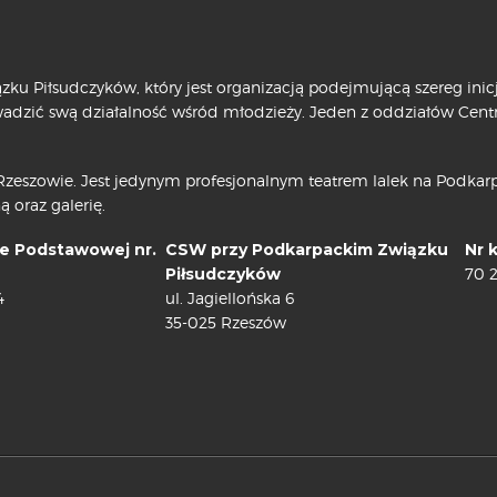
ku Piłsudczyków, który jest organizacją podejmującą szereg ini
owadzić swą działalność wśród młodzieży. Jeden z oddziałów Cen
zeszowie. Jest jedynym profesjonalnym teatrem lalek na Podkarpa
ą oraz galerię.
e Podstawowej nr.
CSW przy Podkarpackim Związku
Nr 
Piłsudczyków
70 
4
ul. Jagiellońska 6
35-025 Rzeszów