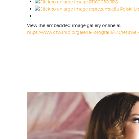
View the embedded image gallery online at:
https://www.csw.info.pl/galeria-fotografii/473/festi