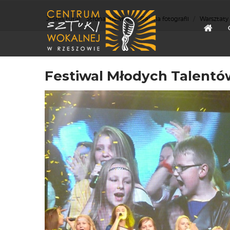
Jesteś tutaj:
Strona główna
/
Galeria fotografii
/
Warsztaty
Festiwal Młodych Talentów