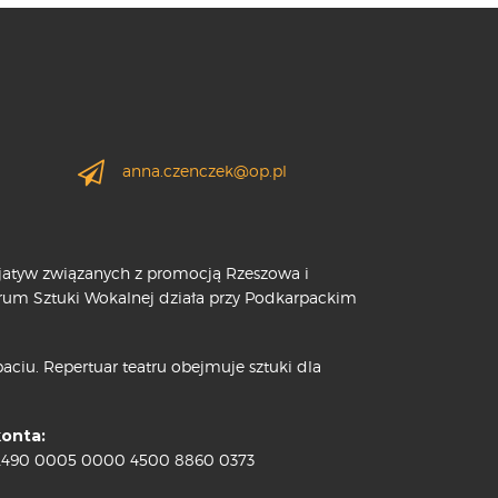
anna.czenczek@op.pl
cjatyw związanych z promocją Rzeszowa i
trum Sztuki Wokalnej działa przy Podkarpackim
ciu. Repertuar teatru obejmuje sztuki dla
konta:
2490 0005 0000 4500 8860 0373