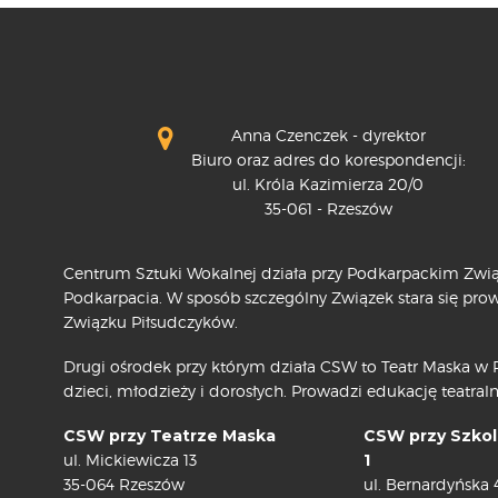
Anna Czenczek - dyrektor
Biuro oraz adres do korespondencji:
ul. Króla Kazimierza 20/0
35-061 - Rzeszów
Centrum Sztuki Wokalnej działa przy Podkarpackim Związ
Podkarpacia. W sposób szczególny Związek stara się pr
Związku Piłsudczyków.
Drugi ośrodek przy którym działa CSW to Teatr Maska w R
dzieci, młodzieży i dorosłych. Prowadzi edukację teatraln
CSW przy Teatrze Maska
CSW przy Szkol
ul. Mickiewicza 13
1
35-064 Rzeszów
ul. Bernardyńska 