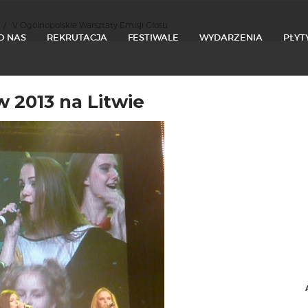
/
V Ogólnopolskie Warsztaty Emisji Głosu
O NAS
REKRUTACJA
FESTIWALE
WYDARZENIA
PŁYT
 2013 na Litwie