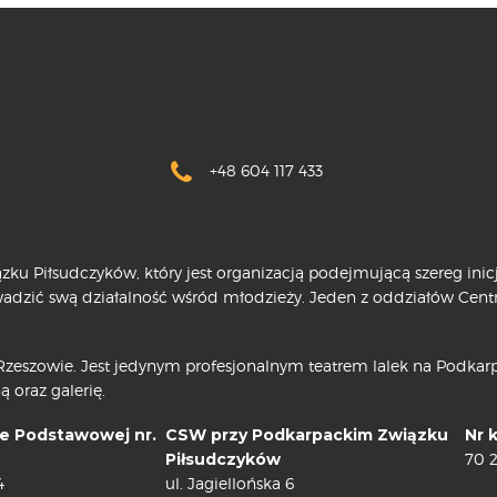
+48 604 117 433
ku Piłsudczyków, który jest organizacją podejmującą szereg ini
owadzić swą działalność wśród młodzieży. Jeden z oddziałów Cen
zeszowie. Jest jedynym profesjonalnym teatrem lalek na Podkarpa
ą oraz galerię.
e Podstawowej nr.
CSW przy Podkarpackim Związku
Nr 
Piłsudczyków
70 
4
ul. Jagiellońska 6