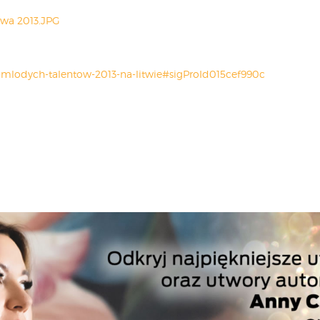
wal-mlodych-talentow-2013-na-litwie#sigProId015cef990c