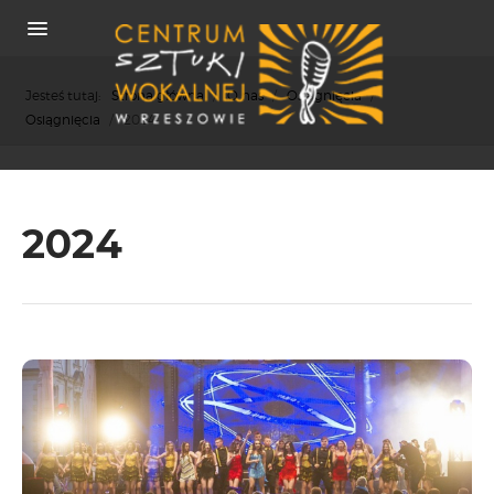
Jesteś tutaj:
Strona główna
/
O nas
/
Osiągnięcia
/
Osiągnięcia
/
2024
O NAS
2024
REKRUTACJA
OSIĄGNIĘCIA
KONCERTY
WSPÓŁPRACA
PRASA
POLITYKA COOKIES
RODO
REKRUTACJA
FESTIWALE