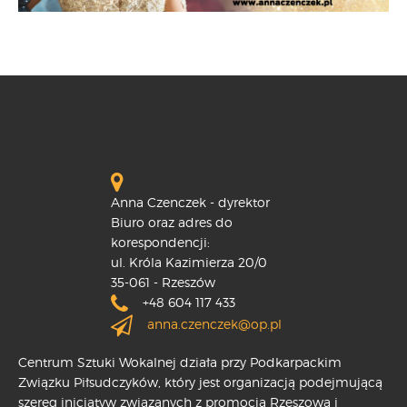
Anna Czenczek - dyrektor
Biuro oraz adres do
korespondencji:
ul. Króla Kazimierza 20/0
35-061 - Rzeszów
+48 604 117 433
anna.czenczek@op.pl
Centrum Sztuki Wokalnej działa przy Podkarpackim
Związku Piłsudczyków, który jest organizacją podejmującą
szereg inicjatyw związanych z promocją Rzeszowa i