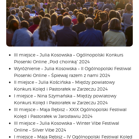
CARPATHIA FESTIVAL
FESTIWAL PATRIOTYCZNY
WYDARZENIA
PŁYTY CD
MULTIMEDIA
MUZYKA
III miejsce – Julia Kosowska – Ogólnopolski Konkurs
VIDEO
Piosenki Online „Pod choinką” 2024
GALERIA
Wyróżnienie – Julia Kosowska – II Ogólnopolski Festiwal
WARSZTATY
Piosenki Online – Śpiewaj razem z nami 2024
II miejsce – Julia Kościńska – Między powiatowy
ZGŁOŚ UDZIAŁ
Konkurs Kolęd i Pastorałek w Zarzeczu 2024
KONTAKT
I miejsce – Nina Szymańska – Między powiatowy
Konkurs Kolęd i Pastorałek w Zarzeczu 2024
III miejsce – Maja Rębisz – XXIX Ogólnopolski Festiwal
Kolęd i Pastorałek w Jarosławiu 2024
III miejsce – Julia Kosowska – Winter Vibe Festiwal
Online – Silver Vibe 2024
I miejsce – Maja Rębisz – IV Ogólnopolski Festiwal Kolęd