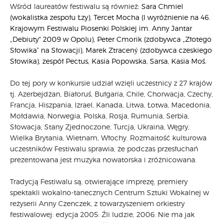
Wśród laureatów festiwalu są również:
Sara Chmiel
(wokalistka zespołu Łzy), Tercet Mocha (I wyróżnienie na 46.
Krajowym Festiwalu Piosenki Polskiej im. Anny Jantar
„Debiuty" 2009 w Opolu), Peter Cmorik (zdobywca „Złotego
Słowika” na Słowacji), Marek Ztracený (zdobywca czeskiego
Słowika), zespół Pectus, Kasia Popowska, Sarsa, Kasia Moś.
Do tej pory w konkursie udział wzięli uczestnicy z 27 krajów
tj. Azerbejdżan, Białoruś, Bułgaria, Chile, Chorwacja, Czechy,
Francja, Hiszpania, Izrael, Kanada, Litwa, Łotwa, Macedonia,
Mołdawia, Norwegia, Polska, Rosja, Rumunia, Serbia,
Słowacja, Stany Zjednoczone, Turcja, Ukraina, Węgry,
Wielka Brytania, Wietnam, Włochy. Rozmaitość kulturowa
uczestników Festiwalu sprawia, że podczas przesłuchań
prezentowana jest muzyka nowatorska i zróżnicowana.
Tradycją Festiwalu są, otwierające imprezę, premiery
spektakli wokalno-tanecznych Centrum Sztuki Wokalnej w
reżyserii Anny Czenczek, z towarzyszeniem orkiestry
festiwalowej: edycja 2005: Źli ludzie, 2006: Nie ma jak