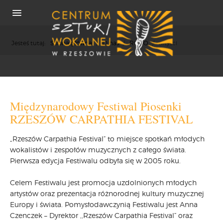
Jesteś tutaj:
Strona główna
/
O nas
/
RODO
/
artyści
O NAS
Międzynarodowy Festiwal Piosenki
REKRUTACJA
RZESZÓW CARPATHIA FESTIVAL
OSIĄGNIĘCIA
„Rzeszów Carpathia Festival” to miejsce spotkań młodych
KONCERTY
wokalistów i zespołów muzycznych z całego świata.
WSPÓŁPRACA
Pierwsza edycja Festiwalu odbyła się w 2005 roku.
PRASA
POLITYKA COOKIES
Celem Festiwalu jest promocja uzdolnionych młodych
artystów oraz prezentacja różnorodnej kultury muzycznej
RODO
Europy i świata. Pomysłodawczynią Festiwalu jest Anna
REKRUTACJA
Czenczek – Dyrektor ,,Rzeszów Carpathia Festival” oraz
FESTIWALE