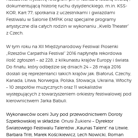
dokumentującą historię ruchu dysydenckiego, m.in. KSS-
KOR, Kart 77; spotkania z uczestnikami i gwiazdami
Festiwalu w Salonie EMPiK oraz specjalne programy
artystyczne dla całych rodzin w wykonaniu ,,Kvelb Theater”
z Czech.
W tym roku na XII Międzynarodowy Festiwal Piosenki
„Rzeszów Carpathia Festival” 2016 napłynęła rekordowa
ilość zgłoszeń – aż 228, z kilkunastu krajów Europy i świata.
Do finału, który odbędzie się dniach 24 – 28 maja 2016
dostali się reprezentanci takich krajów jak: Białoruś, Czechy,
Kanada, Litwa, Norwegia, Polska, Słowacja, Ukraina, Włochy
– 10 zespołów muzycznych oraz 11 wokalistów
występujących z towarzyszeniem orkiestry festiwalowej pod
kierownictwem Jarka Babuli.
Wykonawców oceni Jury pod przewodnictwem Doroty
Szpetkowskiej w składzie:
Onutė Žukienė
– Dyrektor
Światowego Festiwalu Talentów „Kaunas Talent” na Litwie,
Barbara Tritt, Marek Kościkiewicz, Lech Nowicki, Roman