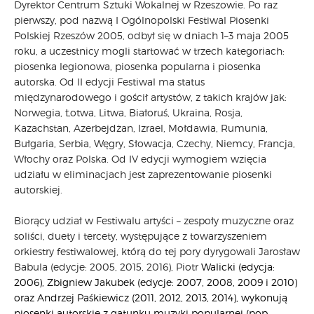
Dyrektor Centrum Sztuki Wokalnej w Rzeszowie. Po raz
CARPATHIA FESTIVAL
pierwszy, pod nazwą I Ogólnopolski Festiwal Piosenki
Polskiej Rzeszów 2005, odbył się w dniach 1–3 maja 2005
FESTIWAL PATRIOTYCZNY
roku, a uczestnicy mogli startować w trzech kategoriach:
WYDARZENIA
piosenka legionowa, piosenka popularna i piosenka
PŁYTY CD
autorska. Od II edycji Festiwal ma status
MULTIMEDIA
międzynarodowego i gościł artystów, z takich krajów jak:
MUZYKA
Norwegia, Łotwa, Litwa, Białoruś, Ukraina, Rosja,
Kazachstan, Azerbejdżan, Izrael, Mołdawia, Rumunia,
VIDEO
Bułgaria, Serbia, Węgry, Słowacja, Czechy, Niemcy, Francja,
GALERIA
Włochy oraz Polska. Od IV edycji wymogiem wzięcia
WARSZTATY
udziału w eliminacjach jest zaprezentowanie piosenki
ZGŁOŚ UDZIAŁ
autorskiej.
KONTAKT
Biorący udział w Festiwalu artyści – zespoły muzyczne oraz
soliści, duety i tercety, występujące z towarzyszeniem
orkiestry festiwalowej, którą do tej pory dyrygowali Jarosław
Babula (edycje: 2005, 2015, 2016), Piotr
Walicki (edycja:
2006), Zbigniew Jakubek (edycje: 2007, 2008, 2009 i 2010)
oraz Andrzej Paśkiewicz (2011, 2012, 2013, 2014), wykonują
piosenki autorskie z gatunku muzyki popularnej (pop