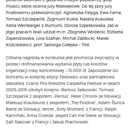
music), które ocenia jury festiwalowe. Do tej pory jury
finałowemu przewodniczyli: Agnieszka Fatyga, Ewa Farna,
Tomasz Szczepanik, Zygmunt Kukla, Natalia Kukulska,
Attila Weinberger z Rumunii, Dorota Szpetkowska, zaś w
jego pracach brali udział m.in. Zbigniew Wodecki, Elżbieta
Zapendowska, Lora Szafran, Michał Zabłocki, Marek
Kościkiewicz, prof. Jadwiga Gałęska – Tritt.
Główną nagrodą w konkursie jest promocja zwycięzcy w
postaci dofinansowania wydania płyty lub kosztów
organizacji trasy koncertowej – 15.000 zł, zaproszenie do
koncertu w kolejnej edycji Festiwalu oraz pamiątkowa
statuetka. Grand Prix Rzeszów Carpathia Festival w latach
2005–2015 zdobyli kolejno: Bartosz Jaśkowski, Tomasz
Szczepanik z zespołem „Pectus”, Peter Cmorik ze Słowacji,
Mateusz Krautwurst z zespołem „The Positive”, Adam Ďurica
Band ze Słowacji, tercet „3nity Brothers” z Francji, Ralph
Kamiński, Anna Grzelak, zespół Call me Steve ze Słowacji,
Safi Rakover z Francji i Jakub Prachowski.