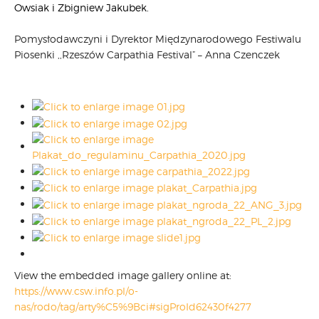
Owsiak i Zbigniew Jakubek.
Pomysłodawczyni i Dyrektor Międzynarodowego Festiwalu
Piosenki ,,Rzeszów Carpathia Festival” – Anna Czenczek
View the embedded image gallery online at:
https://www.csw.info.pl/o-
nas/rodo/tag/arty%C5%9Bci#sigProId62430f4277