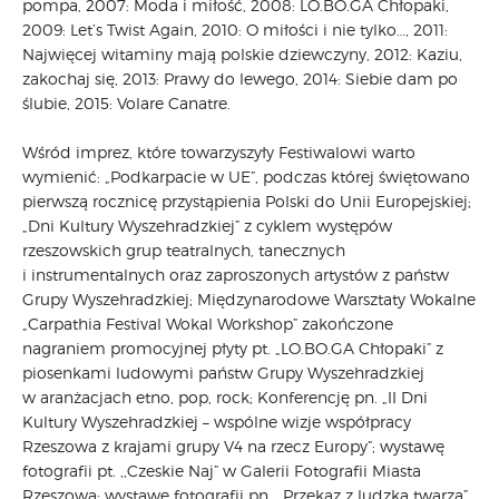
pompa, 2007: Moda i miłość, 2008: LO.BO.GA Chłopaki,
2009: Let’s Twist Again, 2010: O miłości i nie tylko…, 2011:
Najwięcej witaminy mają polskie dziewczyny, 2012: Kaziu,
zakochaj się, 2013: Prawy do lewego, 2014: Siebie dam po
ślubie, 2015: Volare Canatre.
Wśród imprez, które towarzyszyły Festiwalowi warto
wymienić: „Podkarpacie w UE”, podczas której świętowano
pierwszą rocznicę przystąpienia Polski do Unii Europejskiej;
„Dni Kultury Wyszehradzkiej” z cyklem występów
rzeszowskich grup teatralnych, tanecznych
i instrumentalnych oraz zaproszonych artystów z państw
Grupy Wyszehradzkiej; Międzynarodowe Warsztaty Wokalne
„Carpathia Festival Wokal Workshop” zakończone
nagraniem promocyjnej płyty pt. „LO.BO.GA Chłopaki” z
piosenkami ludowymi państw Grupy Wyszehradzkiej
w aranżacjach etno, pop, rock; Konferencję pn. „II Dni
Kultury Wyszehradzkiej – wspólne wizje współpracy
Rzeszowa z krajami grupy V4 na rzecz Europy”; wystawę
fotografii pt. ,,Czeskie Naj” w Galerii Fotografii Miasta
Rzeszowa; wystawę fotografii pn. ,,Przekaz z ludzką twarzą”,