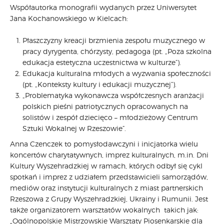
Współautorka monografii wydanych przez Uniwersytet
Jana Kochanowskiego w Kielcach:
Płaszczyzny kreacji brzmienia zespołu muzycznego w
pracy dyrygenta, chórzysty, pedagoga (pt. „Poza szkolna
edukacja estetyczna uczestnictwa w kulturze”).
Edukacja kulturalna młodych a wyzwania społeczności
(pt. „Konteksty kultury i edukacji muzycznej”).
„Problematyka wykonawcza współczesnych aranżacji
polskich pieśni patriotycznych opracowanych na
solistów i zespół dziecięco – młodzieżowy Centrum
Sztuki Wokalnej w Rzeszowie”.
Anna Czenczek to pomysłodawczyni i inicjatorka wielu
koncertów charytatywnych, imprez kulturalnych, m.in. Dni
Kultury Wyszehradzkiej w ramach, których odbył się cykl
spotkań i imprez z udziałem przedstawicieli samorządów,
mediów oraz instytucji kulturalnych z miast partnerskich
Rzeszowa z Grupy Wyszehradzkiej, Ukrainy i Rumunii. Jest
także organizatorem warsztatów wokalnych takich jak:
„Ogólnopolskie Mistrzowskie Warsztaty Piosenkarskie dla