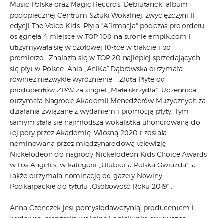
Music Polska oraz Magic Records. Debiutancki album
podopiecznej Centrum Sztuki Wokalnej, zwyciężczyni II
edycji The Voice Kids. Płyta "Afirmacja" podczas pre orderu
osiągnęła 4 miejsce w TOP 100 na stronie empik.com i
utrzymywała się w czołowej 10-tce w trakcie i po
premierze. Znalazła się w TOP 20 najlepiej sprzedających
się płyt w Polsce. Ania „AniKa” Dąbrowska otrzymała
również niezwykłe wyróżnienie – Złotą Płytę od
producentów ZPAV za singiel „Małe skrzydła”. Uczennica
otrzymała Nagrodę Akademii Menedżerów Muzycznych za
działania związane z wydaniem i promocją płyty. Tym
samym stała się najmłodszą wokalistką uhonorowaną do
tej pory przez Akademię. Wiosną 2020 r została
nominowana przez międzynarodową telewizję
Nickelodeon do nagrody Nickelodeon Kids Choice Awards
w Los Angeles, w kategorii „Ulubiona Polska Gwiazda”, a
także otrzymała nominację od gazety Nowiny
Podkarpackie do tytułu „Osobowość Roku 2019” .
Anna Czenczek jest pomysłodawczynią, producentem i