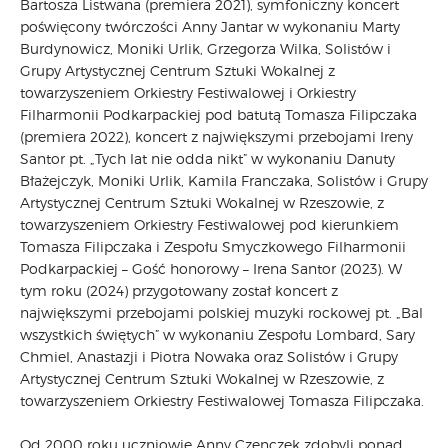
Bartosza Listwana (premiera 2021), symfoniczny koncert
poświęcony twórczości Anny Jantar w wykonaniu Marty
Burdynowicz, Moniki Urlik, Grzegorza Wilka, Solistów i
Grupy Artystycznej Centrum Sztuki Wokalnej z
towarzyszeniem Orkiestry Festiwalowej i Orkiestry
Filharmonii Podkarpackiej pod batutą Tomasza Filipczaka
(premiera 2022), koncert z największymi przebojami Ireny
Santor pt. „Tych lat nie odda nikt” w wykonaniu Danuty
Błażejczyk, Moniki Urlik, Kamila Franczaka, Solistów i Grupy
Artystycznej Centrum Sztuki Wokalnej w Rzeszowie, z
towarzyszeniem Orkiestry Festiwalowej pod kierunkiem
Tomasza Filipczaka i Zespołu Smyczkowego Filharmonii
Podkarpackiej – Gość honorowy – Irena Santor (2023). W
tym roku (2024) przygotowany został koncert z
największymi przebojami polskiej muzyki rockowej pt. „Bal
wszystkich świętych” w wykonaniu Zespołu Lombard, Sary
Chmiel, Anastazji i Piotra Nowaka oraz Solistów i Grupy
Artystycznej Centrum Sztuki Wokalnej w Rzeszowie, z
towarzyszeniem Orkiestry Festiwalowej Tomasza Filipczaka.
Od 2000 roku uczniowie Anny Czenczek zdobyli ponad