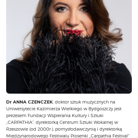
CARPATHIA FESTIVAL
FESTIWAL PATRIOTYCZNY
WYDARZENIA
PŁYTY CD
MULTIMEDIA
MUZYKA
VIDEO
GALERIA
WARSZTATY
ZGŁOŚ UDZIAŁ
KONTAKT
Dr ANNA CZENCZEK
, doktor sztuk muzycznych na
Uniwersytecie Kazimierza Wielkiego w Bydgoszczy jest
prezesem Fundacji Wspierania Kultury i Sztuki
„CARPATHIA”, dyrektorką Centrum Sztuki Wokalnej w
Rzeszowie (od 2000r.), pomysłodawczynią i dyrektorką
Międzynarodowego Festiwalu Piosenki „Carpathia Festival"