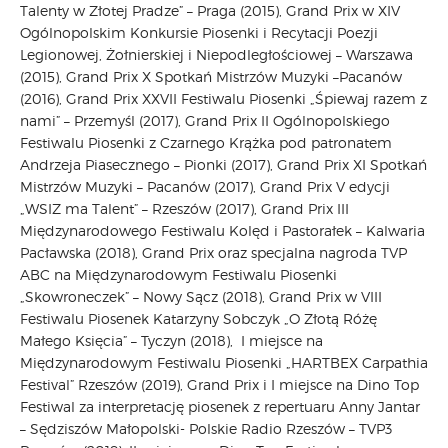
Talenty w Złotej Pradze” – Praga (2015), Grand Prix w XIV
Ogólnopolskim Konkursie Piosenki i Recytacji Poezji
Legionowej, Żołnierskiej i Niepodległościowej – Warszawa
(2015), Grand Prix X Spotkań Mistrzów Muzyki –Pacanów
(2016), Grand Prix XXVII Festiwalu Piosenki „Śpiewaj razem z
nami” – Przemyśl (2017), Grand Prix II Ogólnopolskiego
Festiwalu Piosenki z Czarnego Krążka pod patronatem
Andrzeja Piasecznego – Pionki (2017), Grand Prix XI Spotkań
Mistrzów Muzyki – Pacanów (2017), Grand Prix V edycji
„WSIZ ma Talent” – Rzeszów (2017), Grand Prix III
Międzynarodowego Festiwalu Kolęd i Pastorałek – Kalwaria
Pacławska (2018), Grand Prix oraz specjalna nagroda TVP
ABC na Międzynarodowym Festiwalu Piosenki
„Skowroneczek” – Nowy Sącz (2018), Grand Prix w VIII
Festiwalu Piosenek Katarzyny Sobczyk „O Złotą Różę
Małego Księcia” – Tyczyn (2018), I miejsce na
Międzynarodowym Festiwalu Piosenki „HARTBEX Carpathia
Festival” Rzeszów (2019), Grand Prix i I miejsce na Dino Top
Festiwal za interpretację piosenek z repertuaru Anny Jantar
– Sędziszów Małopolski- Polskie Radio Rzeszów – TVP3