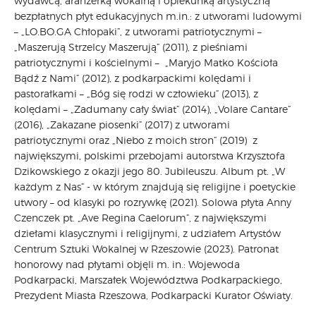
wydawcą, aranżerką wokalną i opiekunką artystyczną
bezpłatnych płyt edukacyjnych m.in.: z utworami ludowymi
– „LO.BO.GA Chłopaki”, z utworami patriotycznymi –
„Maszerują Strzelcy Maszerują” (2011), z pieśniami
patriotycznymi i kościelnymi – „Maryjo Matko Kościoła
Bądź z Nami” (2012), z podkarpackimi kolędami i
pastorałkami – „Bóg się rodzi w człowieku” (2013), z
kolędami – „Zadumany cały świat” (2014), „Volare Cantare”
(2016), „Zakazane piosenki” (2017) z utworami
patriotycznymi oraz „Niebo z moich stron” (2019) z
największymi, polskimi przebojami autorstwa Krzysztofa
Dzikowskiego z okazji jego 80. Jubileuszu. Album pt. „W
każdym z Nas” - w którym znajdują się religijne i poetyckie
utwory – od klasyki po rozrywkę (2021). Solowa płyta Anny
Czenczek pt. „Ave Regina Caelorum”, z największymi
dziełami klasycznymi i religijnymi, z udziałem Artystów
Centrum Sztuki Wokalnej w Rzeszowie (2023). Patronat
honorowy nad płytami objęli m. in.: Wojewoda
Podkarpacki, Marszałek Województwa Podkarpackiego,
Prezydent Miasta Rzeszowa, Podkarpacki Kurator Oświaty.