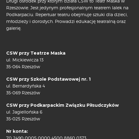
Drugi ośrodek przy którym działa CSW to Teatr Maska w
Rzeszowie. Jest jedynym profesjonalnym teatrem lalek na
Podkarpaciu. Repertuar teatru obejmuje sztuki dla dzieci,
młodzieży i dorosłych. Prowadzi edukację teatralną oraz
galerię.
CSW przy Teatrze Maska
ul. Mickiewicza 13
35-064 Rzeszów
CSW przy Szkole Podstawowej nr. 1
ul. Bernardyńska 4
35-069 Rzeszów
CSW przy Podkarpackim Związku Piłsudczyków
ul. Jagiellońska 6
35-025 Rzeszów
Nr konta:
70 2490 0005 0000 4500 8860 0373