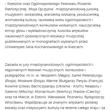
– Rzeszów oraz Ogólnopolskiego Festiwalu Piosenki
Patriotycznej „Moja Ojczyzna”, międzynarodową jurorką,
muzykiem, wokalistką, aranżerką wokalną, producentką,
animatorką kultury, laureatką wielu ogólnopolskich i
międzynarodowych konkursów wokalnych, nauczycielką
emisji głosu i wykładowczynią. Autorka artykułów
naukowych poświęconych edukacji muzycznej
publikowanych w monografiach wydanych przez
Uniwersytet Jana Kochanowskiego w Kielcach.
Zasiada w jury międzynarodowych, ogólnopolskich i
regionalnych festiwali muzycznych, konkursów i
przeglądów, m.in. w: Veszprem (Węgry), Sankt Petersburgu
(Rosja), Moskwie (Rosja), Warnie (Bułgaria), Paryżu (Francja),
Kownie (Litwa), Bachczysaraju (Ukraina - Krym), Neapolu i
Salerno (Włochy), Monachium (Niemcy), Pradze (Czechy)
oraz na Malcie, w Estonii, Warszawie, Poznaniu, Bydgoszczy,
Wrocławiu. Współpracuje ze znanymi artystami polskiej
estrady oraz instytucjami kultury na terenie całego kraju i za