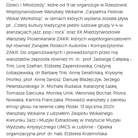
Dzieci i Młodzieży”, które od 9 lat organizuje w Rzeszowie,
Międzynarodowe Warsztaty Wokalne „Carpathia Festival
Wokal Workshop”, w ramach których wydana została płyta
pt. „Cztery kultury tradycyjne pieśni ludowe grupy V-4 w
aranżacjach jazz, pop i rock” oraz XX Międzynarodowe
Warsztaty Piosenkarskie ZAKR, których współorganizatorem
był również Związek Polskich Autorów i Kompozytorów
ZAKR. Do organizowanych i prowadzonych przez nią
warsztatów zaprosiła również m. in.: prof. Jadwigę Gałęską –
Tritt, Lorę Szafran, Elżbietę Zapendowską, Grażynę
Łobaszewską, dr Barbarę Tritt, Annę Serafińską, Krystynę
Prońko, prof. Annę Janosz, Danutę Błażejczyk, Jerzego
Petersburskiego Jr, Michała Rudasia, Katarzynę Łaskę,
Tomasza Steciuka, Monikę Urlik, Weronikę Bochat, Piotra
Nowaka, Kamila Franczaka. Prowadzi warsztaty z zakresu
emisji głosu na terenie całej Polski: 13 stycznia 2021r.
Warsztaty Wokalne z udziałem Zespołu Wokalnego
Kierunku Jazz i Muzyki Estradowej w Instytucie Muzyki
Wydziału Artystycznego UMCS w Lublinie - Opieka
organizacyjna prof. dr. hab. Elżbieta Krzemińska.