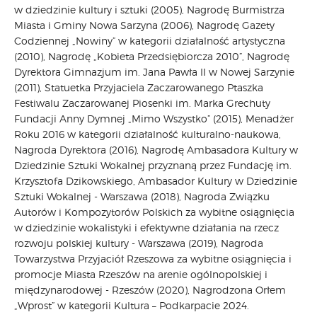
w dziedzinie kultury i sztuki (2005), Nagrodę Burmistrza
Miasta i Gminy Nowa Sarzyna (2006), Nagrodę Gazety
Codziennej „Nowiny” w kategorii działalność artystyczna
(2010), Nagrodę „Kobieta Przedsiębiorcza 2010”, Nagrodę
Dyrektora Gimnazjum im. Jana Pawła II w Nowej Sarzynie
(2011), Statuetka Przyjaciela Zaczarowanego Ptaszka
Festiwalu Zaczarowanej Piosenki im. Marka Grechuty
Fundacji Anny Dymnej „Mimo Wszystko” (2015), Menadżer
Roku 2016 w kategorii działalność kulturalno-naukowa,
Nagroda Dyrektora (2016), Nagrodę Ambasadora Kultury w
Dziedzinie Sztuki Wokalnej przyznaną przez Fundację im.
Krzysztofa Dzikowskiego, Ambasador Kultury w Dziedzinie
Sztuki Wokalnej - Warszawa (2018), Nagroda Związku
Autorów i Kompozytorów Polskich za wybitne osiągnięcia
w dziedzinie wokalistyki i efektywne działania na rzecz
rozwoju polskiej kultury - Warszawa (2019), Nagroda
Towarzystwa Przyjaciół Rzeszowa za wybitne osiągnięcia i
promocje Miasta Rzeszów na arenie ogólnopolskiej i
międzynarodowej - Rzeszów (2020), Nagrodzona Orłem
„Wprost” w kategorii Kultura – Podkarpacie 2024.