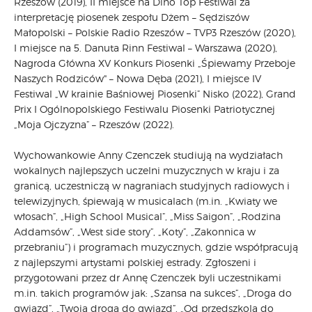
Rzeszów (2019), II miejsce na Dino Top Festiwal za
interpretację piosenek zespołu Dżem – Sędziszów
Małopolski – Polskie Radio Rzeszów – TVP3 Rzeszów (2020),
I miejsce na 5. Danuta Rinn Festiwal – Warszawa (2020),
Nagroda Główna XV Konkurs Piosenki „Śpiewamy Przeboje
Naszych Rodziców" – Nowa Dęba (2021), I miejsce IV
Festiwal „W krainie Baśniowej Piosenki” Nisko (2022), Grand
Prix I Ogólnopolskiego Festiwalu Piosenki Patriotycznej
„Moja Ojczyzna” – Rzeszów (2022).
Wychowankowie Anny Czenczek studiują na wydziałach
wokalnych najlepszych uczelni muzycznych w kraju i za
granicą, uczestniczą w nagraniach studyjnych radiowych i
telewizyjnych, śpiewają w musicalach (m.in. „Kwiaty we
włosach”, „High School Musical”, „Miss Saigon”, „Rodzina
Addamsów”, „West side story”, „Koty”, „Zakonnica w
przebraniu”) i programach muzycznych, gdzie współpracują
z najlepszymi artystami polskiej estrady. Zgłoszeni i
przygotowani przez dr Annę Czenczek byli uczestnikami
m.in. takich programów jak: „Szansa na sukces”, „Droga do
gwiazd”, „Twoja droga do gwiazd”, „Od przedszkola do