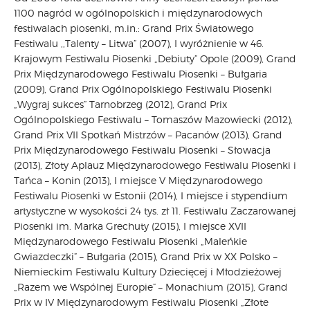
1100 nagród w ogólnopolskich i międzynarodowych
festiwalach piosenki, m.in.: Grand Prix Światowego
Festiwalu ,,Talenty – Litwa” (2007), I wyróżnienie w 46.
Krajowym Festiwalu Piosenki „Debiuty” Opole (2009), Grand
Prix Międzynarodowego Festiwalu Piosenki – Bułgaria
(2009), Grand Prix Ogólnopolskiego Festiwalu Piosenki
„Wygraj sukces” Tarnobrzeg (2012), Grand Prix
Ogólnopolskiego Festiwalu – Tomaszów Mazowiecki (2012),
Grand Prix VII Spotkań Mistrzów – Pacanów (2013), Grand
Prix Międzynarodowego Festiwalu Piosenki – Słowacja
(2013), Złoty Aplauz Międzynarodowego Festiwalu Piosenki i
Tańca – Konin (2013), I miejsce V Międzynarodowego
Festiwalu Piosenki w Estonii (2014), I miejsce i stypendium
artystyczne w wysokości 24 tys. zł 11. Festiwalu Zaczarowanej
Piosenki im. Marka Grechuty (2015), I miejsce XVII
Międzynarodowego Festiwalu Piosenki „Maleńkie
Gwiazdeczki” – Bułgaria (2015), Grand Prix w XX Polsko –
Niemieckim Festiwalu Kultury Dziecięcej i Młodzieżowej
„Razem we Wspólnej Europie” – Monachium (2015), Grand
Prix w IV Międzynarodowym Festiwalu Piosenki „Złote