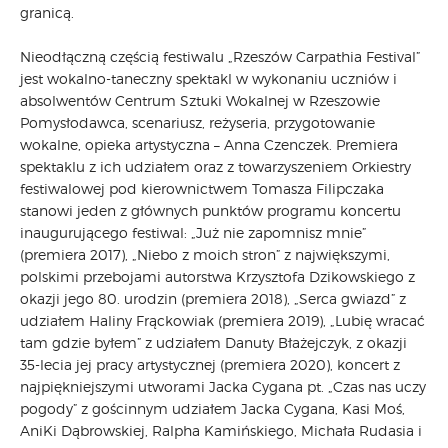
granicą.
Nieodłączną częścią festiwalu „Rzeszów Carpathia Festival”
jest wokalno-taneczny spektakl w wykonaniu uczniów i
absolwentów Centrum Sztuki Wokalnej w Rzeszowie
Pomysłodawca, scenariusz, reżyseria, przygotowanie
wokalne, opieka artystyczna – Anna Czenczek. Premiera
spektaklu z ich udziałem oraz z towarzyszeniem Orkiestry
festiwalowej pod kierownictwem Tomasza Filipczaka
stanowi jeden z głównych punktów programu koncertu
inaugurującego festiwal: „Już nie zapomnisz mnie”
(premiera 2017), „Niebo z moich stron” z największymi,
polskimi przebojami autorstwa Krzysztofa Dzikowskiego z
okazji jego 80. urodzin (premiera 2018), „Serca gwiazd” z
udziałem Haliny Frąckowiak (premiera 2019), „Lubię wracać
tam gdzie byłem” z udziałem Danuty Błażejczyk, z okazji
35-lecia jej pracy artystycznej (premiera 2020), koncert z
najpiękniejszymi utworami Jacka Cygana pt. „Czas nas uczy
pogody” z gościnnym udziałem Jacka Cygana, Kasi Moś,
AniKi Dąbrowskiej, Ralpha Kamińskiego, Michała Rudasia i