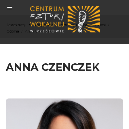
Jesteś tutaj:
Strona główna
/
Partnerzy Carpathia Festival
/
Ogólna
/
Anna Czenczek
O NAS
ANNA CZENCZEK
REKRUTACJA
OSIĄGNIĘCIA
KONCERTY
WSPÓŁPRACA
PRASA
POLITYKA COOKIES
RODO
REKRUTACJA
FESTIWALE