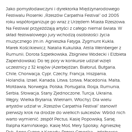
Jako pomysłodawczyni i dyrektorka Międzynarodowego
Festiwalu Piosenki „Rzeszów Carpathia Festival” od 2005
roku współorganizuje go wraz z Urzędem Miasta Rzeszowa.
Na Festiwal przyjeżdżają artyści z całego niemal świata. W
skład festiwalowego jury wchodzą osobistości życia
muzycznego (m.in. Agnieszka Fatyga, Zygmunt Kukla,
Marek Kościkiewicz, Natalia Kukulska, Attila Weinberger z
Rumunii, Dorota Szpetkowska, Zbigniew Wodecki i Elżbieta
Zapendowska). Do tej pory w konkursie udział wzięli
uczestnicy z 32 krajów (Azerbejdżan, Białoruś, Bułgaria,
Chile, Chorwacja, Cypr, Czechy, Francja, Hiszpania,
Holandia, Izrael, Kanada, Litwa, Łotwa, Macedonia, Malta,
Mołdawia, Norwegia, Polska, Portugalia, Rosja, Rumunia,
Serbia, Słowacja, Stany Zjednoczone, Turcja, Ukraina,
Węgry, Wielka Brytania, Wietnam, Włochy). Dla wielu
artystów udział w „Rzeszów Carpathia Festival” stanowił
pierwszy krok na drodze do wielkich sukcesów. Wśród nich
warto wymienić: zespół Pectus, Kasię Popowską, Sarsę,
Ralpha Kamińskiego, Kasię Moś, Mery Spolsky, Agnieszkę
Dyk, Annę Cyzon z Kanady, Petera Cmorika – zdobywcę