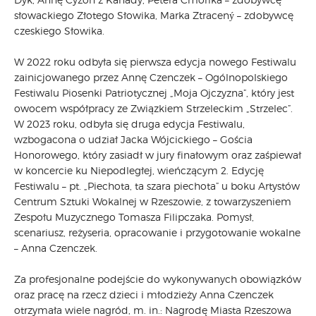
słowackiego Złotego Słowika, Marka Ztracený – zdobywcę
czeskiego Słowika.
W 2022 roku odbyła się pierwsza edycja nowego Festiwalu
zainicjowanego przez Annę Czenczek – Ogólnopolskiego
Festiwalu Piosenki Patriotycznej „Moja Ojczyzna”, który jest
owocem współpracy ze Związkiem Strzeleckim „Strzelec”.
W 2023 roku, odbyła się druga edycja Festiwalu,
wzbogacona o udział Jacka Wójcickiego – Gościa
Honorowego, który zasiadł w jury finałowym oraz zaśpiewał
w koncercie ku Niepodległej, wieńczącym 2. Edycję
Festiwalu – pt. „Piechota, ta szara piechota” u boku Artystów
Centrum Sztuki Wokalnej w Rzeszowie, z towarzyszeniem
Zespołu Muzycznego Tomasza Filipczaka. Pomysł,
scenariusz, reżyseria, opracowanie i przygotowanie wokalne
– Anna Czenczek.
Za profesjonalne podejście do wykonywanych obowiązków
oraz pracę na rzecz dzieci i młodzieży Anna Czenczek
otrzymała wiele nagród, m. in.: Nagrodę Miasta Rzeszowa