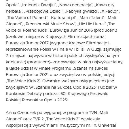
Opola”, „Imiennik Dwójki”, „Nowa generacja”, „Kawa czy
herbata”, „Przebojowe Dzieci”, „Fabryka gwiazd”, „X Factor”,
„The Voice of Poland”, „Kulturalni.pl”, „Mam Talent”, „Mali
Giganci”, „Petersburski Music Show”, „Hit Hit Hurra!” „The
Voice of Poland Kids”, Eurowizja Junior 2016 (producent)
(czołowe miejsce w Krajowych Eliminacjach) oraz
Eurowizja Junior 2017 (wygrane Krajowe Eliminacje i
reprezentowanie Polski w finale w Tbilisi, w Guzji, zajmując
7. miejsce, najwyższe w historii polskich występów na tym
konkursie) (producent)– zdobywając w nich najwyższe laury,
a także udział w Finale Programu „Szansa na sukces
Eurowizja Junior 2021 oraz zwycięstwo w polskiej edycji
„The Voice Kids 2”. Ostatnim ważnym osiągnięciem jest
zwycięstwo w „Szansie na Sukces. Opole 2023” i udział w
Konkursie Debiuty podczas 60. Krajowego Festiwalu
Polskiej Piosenki w Opolu 2023!
Anna Czenczek po wygranej w programie TVN „Mali
Giganci” oraz TVP 2 „The Voice Kids 2” nawiązała
współpracę z wytwórniami muzycznymi m. in. Universal