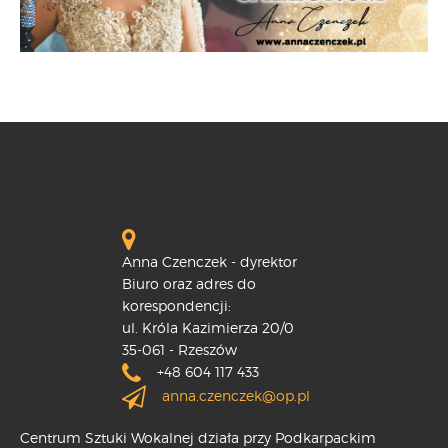
Anna Czenczek - dyrektor
Biuro oraz adres do
korespondencji:
ul. Króla Kazimierza 20/0
35-061 - Rzeszów
+48 604 117 433
anna.czenczek@op.pl
Centrum Sztuki Wokalnej działa przy Podkarpackim