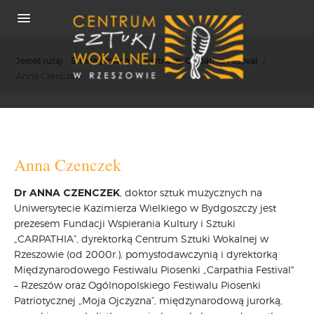
Jesteś tutaj:
Strona główna
/
Partnerzy Carpathia Festival
/
Anna Czenczek
O NAS
REKRUTACJA
Anna Czenczek
OSIĄGNIĘCIA
Dr ANNA CZENCZEK
, doktor sztuk muzycznych na
KONCERTY
Uniwersytecie Kazimierza Wielkiego w Bydgoszczy jest
WSPÓŁPRACA
prezesem Fundacji Wspierania Kultury i Sztuki
PRASA
„CARPATHIA”, dyrektorką Centrum Sztuki Wokalnej w
Rzeszowie (od 2000r.), pomysłodawczynią i dyrektorką
POLITYKA COOKIES
Międzynarodowego Festiwalu Piosenki „Carpathia Festival"
RODO
– Rzeszów oraz Ogólnopolskiego Festiwalu Piosenki
REKRUTACJA
Patriotycznej „Moja Ojczyzna”, międzynarodową jurorką,
FESTIWALE