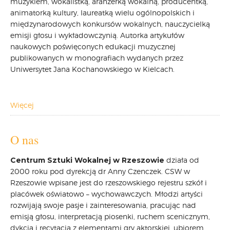
muzykiem, wokalistką, aranżerką wokalną, producentką,
animatorką kultury, laureatką wielu ogólnopolskich i
CARPATHIA FESTIVAL
międzynarodowych konkursów wokalnych, nauczycielką
FESTIWAL PATRIOTYCZNY
emisji głosu i wykładowczynią. Autorka artykułów
WYDARZENIA
naukowych poświęconych edukacji muzycznej
PŁYTY CD
publikowanych w monografiach wydanych przez
MULTIMEDIA
Uniwersytet Jana Kochanowskiego w Kielcach.
MUZYKA
VIDEO
Więcej
GALERIA
WARSZTATY
O nas
ZGŁOŚ UDZIAŁ
KONTAKT
Centrum Sztuki Wokalnej w Rzeszowie
działa od
2000 roku pod dyrekcją dr Anny Czenczek. CSW w
Rzeszowie wpisane jest do rzeszowskiego rejestru szkół i
placówek oświatowo – wychowawczych. Młodzi artyści
rozwijają swoje pasje i zainteresowania, pracując nad
emisją głosu, interpretacją piosenki, ruchem scenicznym,
dykcją i recytacją z elementami gry aktorskiej, ubiorem