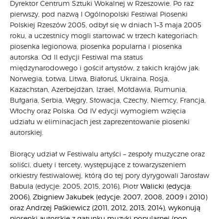
Dyrektor Centrum Sztuki Wokalnej w Rzeszowie. Po raz
CARPATHIA FESTIVAL
pierwszy, pod nazwą I Ogólnopolski Festiwal Piosenki
Polskiej Rzeszów 2005, odbył się w dniach 1–3 maja 2005
FESTIWAL PATRIOTYCZNY
roku, a uczestnicy mogli startować w trzech kategoriach:
WYDARZENIA
piosenka legionowa, piosenka popularna i piosenka
PŁYTY CD
autorska. Od II edycji Festiwal ma status
MULTIMEDIA
międzynarodowego i gościł artystów, z takich krajów jak:
MUZYKA
Norwegia, Łotwa, Litwa, Białoruś, Ukraina, Rosja,
Kazachstan, Azerbejdżan, Izrael, Mołdawia, Rumunia,
VIDEO
Bułgaria, Serbia, Węgry, Słowacja, Czechy, Niemcy, Francja,
GALERIA
Włochy oraz Polska. Od IV edycji wymogiem wzięcia
WARSZTATY
udziału w eliminacjach jest zaprezentowanie piosenki
ZGŁOŚ UDZIAŁ
autorskiej.
KONTAKT
Biorący udział w Festiwalu artyści – zespoły muzyczne oraz
soliści, duety i tercety, występujące z towarzyszeniem
orkiestry festiwalowej, którą do tej pory dyrygowali Jarosław
Babula (edycje: 2005, 2015, 2016), Piotr
Walicki (edycja:
2006), Zbigniew Jakubek (edycje: 2007, 2008, 2009 i 2010)
oraz Andrzej Paśkiewicz (2011, 2012, 2013, 2014), wykonują
piosenki autorskie z gatunku muzyki popularnej (pop