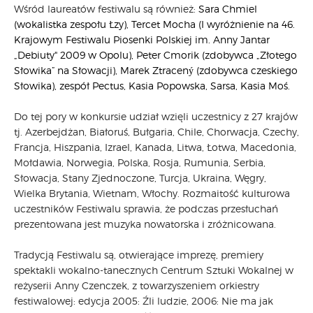
Wśród laureatów festiwalu są również:
Sara Chmiel
(wokalistka zespołu Łzy), Tercet Mocha (I wyróżnienie na 46.
Krajowym Festiwalu Piosenki Polskiej im. Anny Jantar
„Debiuty" 2009 w Opolu), Peter Cmorik (zdobywca „Złotego
Słowika” na Słowacji), Marek Ztracený (zdobywca czeskiego
Słowika), zespół Pectus, Kasia Popowska, Sarsa, Kasia Moś.
Do tej pory w konkursie udział wzięli uczestnicy z 27 krajów
tj. Azerbejdżan, Białoruś, Bułgaria, Chile, Chorwacja, Czechy,
Francja, Hiszpania, Izrael, Kanada, Litwa, Łotwa, Macedonia,
Mołdawia, Norwegia, Polska, Rosja, Rumunia, Serbia,
Słowacja, Stany Zjednoczone, Turcja, Ukraina, Węgry,
Wielka Brytania, Wietnam, Włochy. Rozmaitość kulturowa
uczestników Festiwalu sprawia, że podczas przesłuchań
prezentowana jest muzyka nowatorska i zróżnicowana.
Tradycją Festiwalu są, otwierające imprezę, premiery
spektakli wokalno-tanecznych Centrum Sztuki Wokalnej w
reżyserii Anny Czenczek, z towarzyszeniem orkiestry
festiwalowej: edycja 2005: Źli ludzie, 2006: Nie ma jak