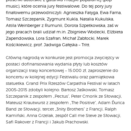
music), które ocenia jury festiwalowe. Do tej pory jury
finałowemu przewodniczyli: Agnieszka Fatyga, Ewa Farna,
Tomasz Szczepanik, Zygmunt Kukla, Natalia Kukulska,
Attila Weinberger z Rumunii, Dorota Szpetkowska, zaś w
jego pracach brali udział m.in. Zbigniew Wodecki, Elżbieta
Zapendowska, Lora Szafran, Michał Zabłocki, Marek
Kościkiewicz, prof. Jadwiga Gałęska – Tritt.
Główną nagrodą w konkursie jest promocja zwycięzcy w
postaci dofinansowania wydania płyty lub kosztów
organizacji trasy koncertowej – 15.000 zł, zaproszenie do
koncertu w kolejnej edycji Festiwalu oraz pamiątkowa
statuetka. Grand Prix Rzeszów Carpathia Festival w latach
2005–2015 zdobyli kolejno: Bartosz Jaśkowski, Tomasz
Szczepanik z zespołem „Pectus”, Peter Cmorik ze Słowacji,
Mateusz Krautwurst z zespołem „The Positive”, Adam Ďurica
Band ze Słowacji, tercet „3nity Brothers” z Francji, Ralph
Kamiński, Anna Grzelak, zespół Call me Steve ze Słowacji,
Safi Rakover z Francji i Jakub Prachowski.