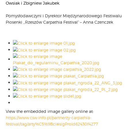
Owsiak i Zbigniew Jakubek.
Pomysłodawczyni i Dyrektor Międzynarodowego Festiwalu
Piosenki ,,Rzeszów Carpathia Festival” – Anna Czenczek
View the embedded image gallery online at:
https://www.csw.info.pl/partnerzy-carpathia-
festival/tag/arty%C5%9Bci#sigProId62430f4277