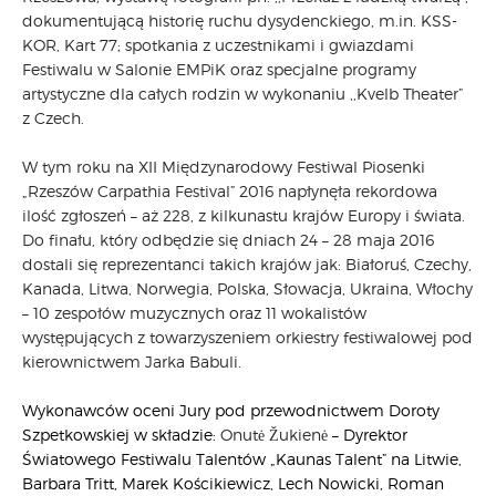
dokumentującą historię ruchu dysydenckiego, m.in. KSS-
KOR, Kart 77; spotkania z uczestnikami i gwiazdami
Festiwalu w Salonie EMPiK oraz specjalne programy
artystyczne dla całych rodzin w wykonaniu ,,Kvelb Theater”
z Czech.
W tym roku na XII Międzynarodowy Festiwal Piosenki
„Rzeszów Carpathia Festival” 2016 napłynęła rekordowa
ilość zgłoszeń – aż 228, z kilkunastu krajów Europy i świata.
Do finału, który odbędzie się dniach 24 – 28 maja 2016
dostali się reprezentanci takich krajów jak: Białoruś, Czechy,
Kanada, Litwa, Norwegia, Polska, Słowacja, Ukraina, Włochy
– 10 zespołów muzycznych oraz 11 wokalistów
występujących z towarzyszeniem orkiestry festiwalowej pod
kierownictwem Jarka Babuli.
Wykonawców oceni Jury pod przewodnictwem Doroty
Szpetkowskiej w składzie:
Onutė Žukienė
– Dyrektor
Światowego Festiwalu Talentów „Kaunas Talent” na Litwie,
Barbara Tritt, Marek Kościkiewicz, Lech Nowicki, Roman