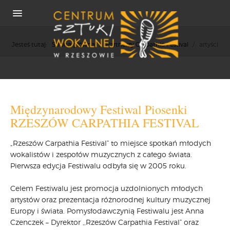
Jesteś tutaj:
Strona główna
/
Partnerzy Carpathia Festival
/
artyści
O NAS
Międzynarodowy Festiwal Piosenki
REKRUTACJA
RZESZÓW CARPATHIA FESTIVAL
OSIĄGNIĘCIA
„Rzeszów Carpathia Festival” to miejsce spotkań młodych
KONCERTY
wokalistów i zespołów muzycznych z całego świata.
WSPÓŁPRACA
Pierwsza edycja Festiwalu odbyła się w 2005 roku.
PRASA
POLITYKA COOKIES
Celem Festiwalu jest promocja uzdolnionych młodych
artystów oraz prezentacja różnorodnej kultury muzycznej
RODO
Europy i świata. Pomysłodawczynią Festiwalu jest Anna
REKRUTACJA
Czenczek – Dyrektor ,,Rzeszów Carpathia Festival” oraz
FESTIWALE