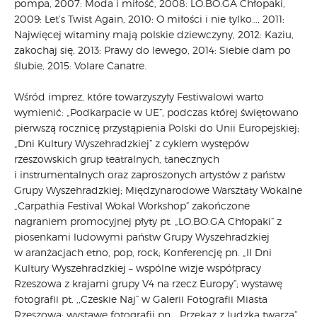
pompa, 2007: Moda i miłość, 2008: LO.BO.GA Chłopaki,
2009: Let’s Twist Again, 2010: O miłości i nie tylko…, 2011:
Najwięcej witaminy mają polskie dziewczyny, 2012: Kaziu,
zakochaj się, 2013: Prawy do lewego, 2014: Siebie dam po
ślubie, 2015: Volare Canatre.
Wśród imprez, które towarzyszyły Festiwalowi warto
wymienić: „Podkarpacie w UE”, podczas której świętowano
pierwszą rocznicę przystąpienia Polski do Unii Europejskiej;
„Dni Kultury Wyszehradzkiej” z cyklem występów
rzeszowskich grup teatralnych, tanecznych
i instrumentalnych oraz zaproszonych artystów z państw
Grupy Wyszehradzkiej; Międzynarodowe Warsztaty Wokalne
„Carpathia Festival Wokal Workshop” zakończone
nagraniem promocyjnej płyty pt. „LO.BO.GA Chłopaki” z
piosenkami ludowymi państw Grupy Wyszehradzkiej
w aranżacjach etno, pop, rock; Konferencję pn. „II Dni
Kultury Wyszehradzkiej – wspólne wizje współpracy
Rzeszowa z krajami grupy V4 na rzecz Europy”; wystawę
fotografii pt. ,,Czeskie Naj” w Galerii Fotografii Miasta
Rzeszowa; wystawę fotografii pn. ,,Przekaz z ludzką twarzą”,