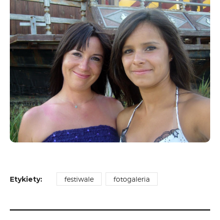
CARPATHIA FESTIVAL
FESTIWAL PATRIOTYCZNY
WYDARZENIA
PŁYTY CD
MULTIMEDIA
MUZYKA
VIDEO
GALERIA
WARSZTATY
ZGŁOŚ UDZIAŁ
KONTAKT
Etykiety:
festiwale
fotogaleria