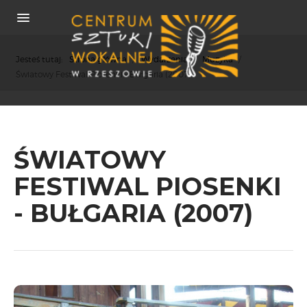
Jesteś tutaj:
Strona główna
/
Wydarzenia
/
Muzyka
/
Światowy Festiwal Piosenki - Bułgaria (2007)
O NAS
ŚWIATOWY
REKRUTACJA
OSIĄGNIĘCIA
FESTIWAL PIOSENKI
KONCERTY
- BUŁGARIA (2007)
WSPÓŁPRACA
PRASA
POLITYKA COOKIES
RODO
REKRUTACJA
FESTIWALE