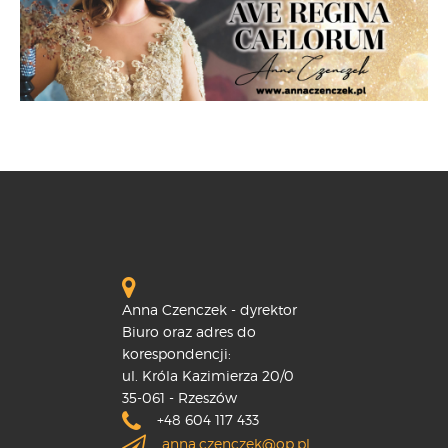
Anna Czenczek - dyrektor
Biuro oraz adres do
korespondencji:
ul. Króla Kazimierza 20/0
35-061 - Rzeszów
+48 604 117 433
anna.czenczek@op.pl