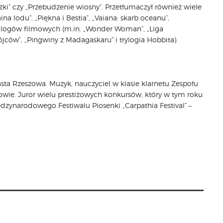
moszki” czy „Przebudzenie wiosny”. Przetłumaczył również wiele
 lodu”, „Piękna i Bestia”, „Vaiana: skarb oceanu”,
 dialogów filmowych (m.in. „Wonder Woman”, „Liga
jców”, „Pingwiny z Madagaskaru” i trylogia Hobbita).
sta Rzeszowa. Muzyk, nauczyciel w klasie klarnetu Zespołu
owie. Juror wielu prestiżowych konkursów, który w tym roku
zynarodowego Festiwalu Piosenki „Carpathia Festival” –