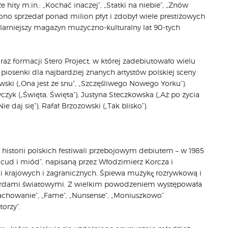
hity m.in.: „Kochać inaczej”, „Statki na niebie”, „Znów
ono sprzedał ponad milion płyt i zdobył wiele prestiżowych
ularniejszy magazyn muzyczno-kulturalny lat 90-tych
raz formacji Stero Project, w której zadebiutowało wielu
osenki dla najbardziej znanych artystów polskiej sceny
ski („Ona jest ze snu”, „Szczęśliwego Nowego Yorku”),
czyk („Święta, Święta”), Justyna Steczkowska („Aż po życia
e daj się”), Rafał Brzozowski („Tak blisko”).
 historii polskich festiwali przebojowym debiutem – w 1985
i cud i miód”, napisaną przez Włodzimierz Korcza i
ali krajowych i zagranicznych. Śpiewa muzykę̨ rozrywkową i
tandardami światowymi. Z wielkim powodzeniem występowała
 zachowanie”, „Fame”, „Nunsense”, „Moniuszkowo”
orzy”.