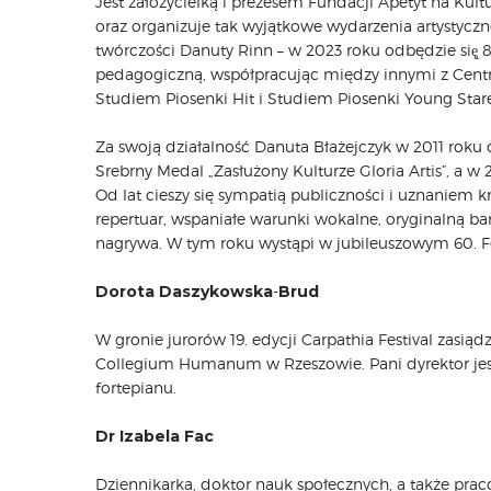
Jest założycielką i prezesem Fundacji Apetyt na Kultur
oraz organizuje tak wyjątkowe wydarzenia artystyczn
twórczości Danuty Rinn – w 2023 roku odbędzie się̨ 8
pedagogiczną, współpracując między innymi z Centr
Studiem Piosenki Hit i Studiem Piosenki Young Star
Za swoją działalność Danuta Błażejczyk w 2011 roku
Srebrny Medal „Zasłużony Kulturze Gloria Artis”, a w 
Od lat cieszy się sympatią publiczności i uznaniem 
repertuar, wspaniałe warunki wokalne, oryginalną bar
nagrywa. W tym roku wystąpi w jubileuszowym 60. Fe
Dorota Daszykowska
-
Brud
W gronie jurorów 19. edycji Carpathia Festival zasią
Collegium Humanum w Rzeszowie. Pani dyrektor jes
fortepianu.
Dr Izabela Fac
Dziennikarka, doktor nauk społecznych, a także pr