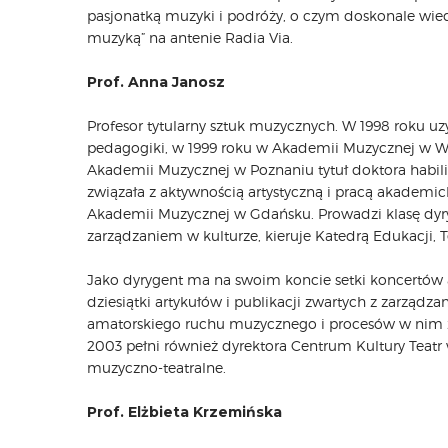
pasjonatką muzyki i podróży, o czym doskonale wiedzą
muzyką” na antenie Radia Via.
Prof. Anna Janosz
Profesor tytularny sztuk muzycznych. W 1998 roku uz
pedagogiki, w 1999 roku w Akademii Muzycznej w Wa
Akademii Muzycznej w Poznaniu tytuł doktora habi
związała z aktywnością artystyczną i pracą akademi
Akademii Muzycznej w Gdańsku. Prowadzi klasę dyry
zarządzaniem w kulturze, kieruje Katedrą Edukacji,
Jako dyrygent ma na swoim koncie setki koncertów a
dziesiątki artykułów i publikacji zwartych z zarządzan
amatorskiego ruchu muzycznego i procesów w nim 
2003 pełni również dyrektora Centrum Kultury Teatr 
muzyczno-teatralne.
Prof. Elżbieta Krzemińska