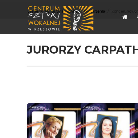
Jesteś tutaj:
Strona główna
/
Wydarzenia
/
Koncert nowor
JURORZY CARPATHI