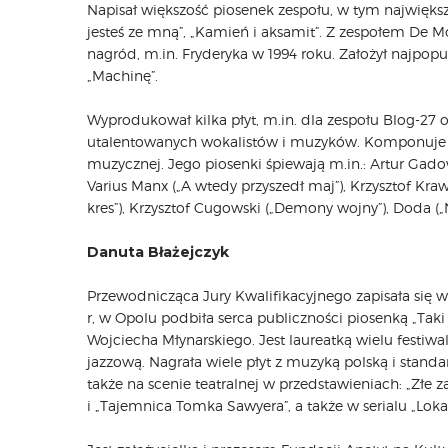
Napisał większość piosenek zespołu, w tym największe 
jesteś ze mną”, „Kamień i aksamit”. Z zespołem De M
nagród, m.in. Fryderyka w 1994 roku. Założył najpop
„Machinę”.
Wyprodukował kilka płyt, m.in. dla zespołu Blog-27 o
utalentowanych wokalistów i muzyków. Komponuje pi
muzycznej. Jego piosenki śpiewają m.in.: Artur Gadow
Varius Manx („A wtedy przyszedł maj”), Krzysztof Kraw
kres”), Krzysztof Cugowski („Demony wojny”), Doda („Ni
Danuta Błażejczyk
Przewodnicząca Jury Kwalifikacyjnego zapisała się w
r, w Opolu podbiła serca publiczności piosenką „Tak
Wojciecha Młynarskiego. Jest laureatką wielu festiw
jazzową. Nagrała wiele płyt z muzyką polską i s
także na scenie teatralnej w przedstawieniach: „Złe
i „Tajemnica Tomka Sawyera”, a także w serialu „Lokat