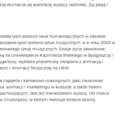
 słuchacze jej autorskiej audycji radiowej „Żyj pasją i
yskała tytuł doktora nauk humanistycznych w zakresie
rszawie tytuł doktora sztuk muzycznych, a w roku 2003 w
litowanego sztuk muzycznych. Swoje życie zawodowe
cką na Uniwersytecie Kazimierza Wielkiego w Bydgoszczy i
gentury, wykłada przedmioty związane z animacją i
 Teorii i Animacji Muzycznej na UKW.
 cappella i kantatowo-oratoryjnych, jako naukowiec
ia, animacji i marketingu w kulturze, a także historii
zachodzących. Jest też menedżerem kultury. Od marca
w Grudziądzu, w którym realizuje kolejne sezony