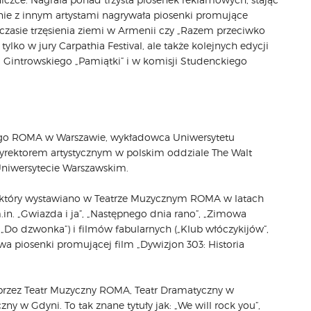
nie z innym artystami nagrywała piosenki promujące
asie trzęsienia ziemi w Armenii czy „Razem przeciwko
tylko w jury Carpathia Festival, ale także kolejnych edycji
Gintrowskiego „Pamiątki” i w komisji Studenckiego
znego ROMA w Warszawie, wykładowca Uniwersytetu
dyrektorem artystycznym w polskim oddziale The Walt
a Uniwersytecie Warszawskim.
”, który wystawiano w Teatrze Muzycznym ROMA w latach
m.in. „Gwiazda i ja”, „Następnego dnia rano”, „Zimowa
”, „Do dzwonka”) i filmów fabularnych („Klub włóczykijów”,
owa piosenki promującej film „Dywizjon 303: Historia
. przez Teatr Muzyczny ROMA, Teatr Dramatyczny w
ny w Gdyni. To tak znane tytuły jak: „We will rock you”,