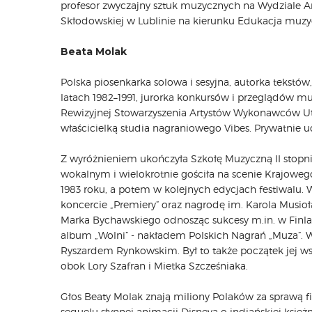
profesor zwyczajny sztuk muzycznych na Wydziale Ar
Skłodowskiej w Lublinie na kierunku Edukacja muzyc
Beata Molak
Polska piosenkarka solowa i sesyjna, autorka tekstó
latach 1982–1991, jurorka konkursów i przeglądów m
Rewizyjnej Stowarzyszenia Artystów Wykonawców 
właścicielką studia nagraniowego Vibes. Prywatnie ucz
Z wyróżnieniem ukończyła Szkołę Muzyczną II stopn
wokalnym i wielokrotnie gościła na scenie Krajowego
1983 roku, a potem w kolejnych edycjach festiwalu. 
koncercie „Premiery” oraz nagrodę im. Karola Musioł
Marka Bychawskiego odnosząc sukcesy m.in. w Finlan
album „Wolni” - nakładem Polskich Nagrań „Muza”. 
Ryszardem Rynkowskim. Był to także początek jej w
obok Lory Szafran i Mietka Szcześniaka.
Głos Beaty Molak znają miliony Polaków za sprawą f
sequelu słynnej animacji Disneya o indiańskiej księż