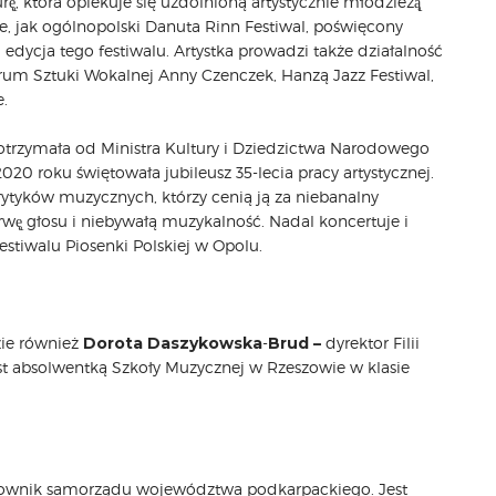
ę̨, która opiekuje się uzdolnioną artystycznie młodzieżą̨
e, jak ogólnopolski Danuta Rinn Festiwal, poświęcony
 edycja tego festiwalu. Artystka prowadzi także działalność
um Sztuki Wokalnej Anny Czenczek, Hanzą Jazz Festiwal,
e.
 otrzymała od Ministra Kultury i Dziedzictwa Narodowego
2020 roku świętowała jubileusz 35-lecia pracy artystycznej.
krytyków muzycznych, którzy cenią ją za niebanalny
wę̨ głosu i niebywałą muzykalność. Nadal koncertuje i
stiwalu Piosenki Polskiej w Opolu.
dzie również
Dorota Daszykowska
-
Brud –
dyrektor Filii
t absolwentką Szkoły Muzycznej w Rzeszowie w klasie
acownik samorządu województwa podkarpackiego. Jest