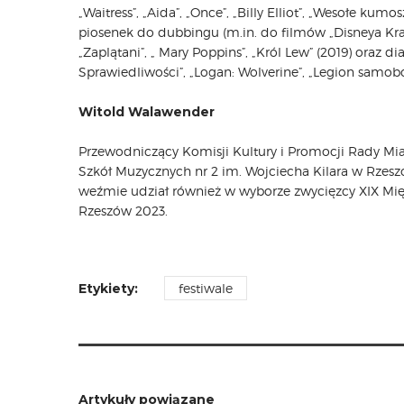
„Waitress”, „Aida”, „Once”, „Billy Elliot”, „Wesołe ku
piosenek do dubbingu (m.in. do filmów „Disneya Kraina
„Zaplątani”, „ Mary Poppins”, „Król Lew” (2019) oraz
Sprawiedliwości”, „Logan: Wolverine”, „Legion samobó
Witold Walawender
Przewodniczący Komisji Kultury i Promocji Rady Mia
Szkół Muzycznych nr 2 im. Wojciecha Kilara w Rzesz
weźmie udział również w wyborze zwycięzcy XIX Międ
Rzeszów 2023.
Etykiety:
festiwale
Artykuły powiązane