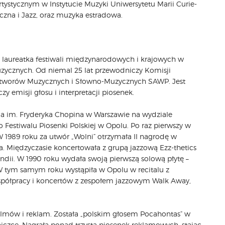
tystycznym w Instytucie Muzyki Uniwersytetu Marii Curie-
zna i Jazz, oraz muzyka estradowa.
w, laureatka festiwali międzynarodowych i krajowych w
uzycznych. Od niemal 25 lat przewodniczy Komisji
Utworów Muzycznych i Słowno-Muzycznych SAWP. Jest
y emisji głosu i interpretacji piosenek.
ia im. Fryderyka Chopina w Warszawie na wydziale
 Festiwalu Piosenki Polskiej w Opolu. Po raz pierwszy w
W 1989 roku za utwór „Wolni” otrzymała II nagrodę w
a. Międzyczasie koncertowała z grupą jazzową Ezz-thetics
dii. W 1990 roku wydała swoją pierwszą solową płytę –
W tym samym roku wystąpiła w Opolu w recitalu z
spółpracy i koncertów z zespołem jazzowym Walk Away,
ilmów i reklam. Została „polskim głosem Pocahontas” w
niczce. Nagrała ponad trzysta piosenek reklamowych, stając