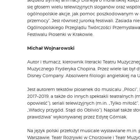
się głosem wielu telewizyjnych sloganów oraz wspól
ogólnopolskie akcje, jak pomoc poszkodowanym w cz
przemocy”. Jest również jurorką festiwali. Zasiada nie 
Ogólnopolskiego Przeglądu Twórczości Przemysława 
Festiwalu Piosenki w Krakowie.
Michał Wojnarowski
Autor i tłumacz, kierownik literacki Teatru Muzyc
Muzycznego Fryderyka Chopina. Przez wiele lat był 
Disney Company. Absolwent filologii angielskiej n
Jest autorem tekstów piosenek do musicalu „Piloci
2017–2019, a także do innych spektakli teatralnych (
opowieść”), seriali telewizyjnych (m.in. „Tylko miłość
„Władcy przygód. Stąd do Oblivio”). Napisał także sł
prawdziwa” wykonywanej przez Edytę Górniak.
Na język polski przełożył musicale wystawiane m.in
Warszawie, Teatr Rozrywki w Chorzowie i Teatr Muzycz