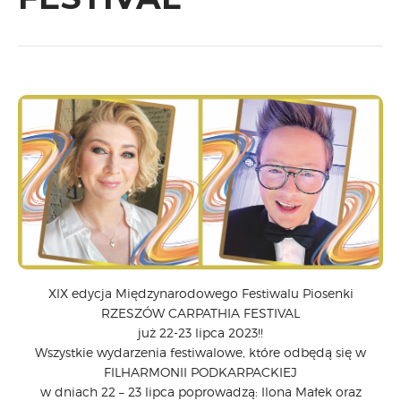
CARPATHIA FESTIVAL
FESTIWAL PATRIOTYCZNY
WYDARZENIA
PŁYTY CD
MULTIMEDIA
MUZYKA
VIDEO
GALERIA
WARSZTATY
ZGŁOŚ UDZIAŁ
KONTAKT
XIX edycja Międzynarodowego Festiwalu Piosenki
RZESZÓW CARPATHIA FESTIVAL
już 22-23 lipca 2023!!
Wszystkie wydarzenia festiwalowe, które odbędą się w
FILHARMONII PODKARPACKIEJ
w dniach 22 – 23 lipca poprowadzą: Ilona Małek oraz