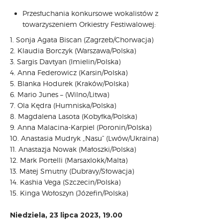
Przesłuchania konkursowe wokalistów z
towarzyszeniem Orkiestry Festiwalowej:
1. Sonja Agata Biscan (Zagrzeb/Chorwacja)
2. Klaudia Borczyk (Warszawa/Polska)
3. Sargis Davtyan (Imielin/Polska)
4. Anna Federowicz (Karsin/Polska)
5. Blanka Hodurek (Kraków/Polska)
6. Mario Junes – (Wilno/Litwa)
7. Ola Kędra (Humniska/Polska)
8. Magdalena Lasota (Kobyłka/Polska)
9. Anna Malacina-Karpiel (Poronin/Polska)
10. Anastasia Mudryk „Nasu” (Lwów/Ukraina)
11. Anastazja Nowak (Małoszki/Polska)
12. Mark Portelli (Marsaxlokk/Malta)
13. Matej Smutny (Dubravy/Słowacja)
14. Kashia Vega (Szczecin/Polska)
15. Kinga Wołoszyn (Józefin/Polska)
Niedziela, 23 lipca 2023, 19.00