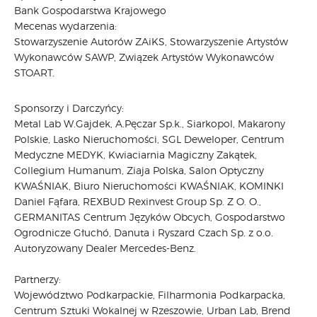
Bank Gospodarstwa Krajowego
Mecenas wydarzenia:
Stowarzyszenie Autorów ZAiKS, Stowarzyszenie Artystów
Wykonawców SAWP, Związek Artystów Wykonawców
STOART.
Sponsorzy i Darczyńcy:
Metal Lab W.Gajdek, A.Pęczar Sp.k., Siarkopol, Makarony
Polskie, Lasko Nieruchomości, SGL Deweloper, Centrum
Medyczne MEDYK, Kwiaciarnia Magiczny Zakątek,
Collegium Humanum, Ziaja Polska, Salon Optyczny
KWAŚNIAK, Biuro Nieruchomości KWAŚNIAK, KOMINKI
Daniel Fąfara, REXBUD Rexinvest Group Sp. Z O. O.,
GERMANITAS Centrum Języków Obcych, Gospodarstwo
Ogrodnicze Głuchó, Danuta i Ryszard Czach Sp. z o.o.
Autoryzowany Dealer Mercedes-Benz.
Partnerzy:
Województwo Podkarpackie, Filharmonia Podkarpacka,
Centrum Sztuki Wokalnej w Rzeszowie, Urban Lab, Brend