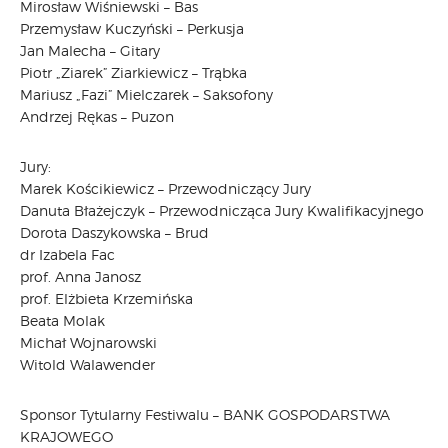
Mirosław Wiśniewski – Bas
Przemysław Kuczyński – Perkusja
Jan Malecha – Gitary
Piotr „Ziarek” Ziarkiewicz – Trąbka
Mariusz „Fazi” Mielczarek – Saksofony
Andrzej Rękas – Puzon
Jury:
Marek Kościkiewicz – Przewodniczący Jury
Danuta Błażejczyk – Przewodnicząca Jury Kwalifikacyjnego
Dorota Daszykowska – Brud
dr Izabela Fac
prof. Anna Janosz
prof. Elżbieta Krzemińska
Beata Molak
Michał Wojnarowski
Witold Walawender
Sponsor Tytularny Festiwalu – BANK GOSPODARSTWA
KRAJOWEGO