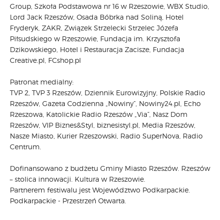
Group, Szkoła Podstawowa nr 16 w Rzeszowie, WBX Studio,
Lord Jack Rzeszów, Osada Bóbrka nad Soliną, Hotel
Fryderyk, ZAKR, Związek Strzelecki Strzelec Józefa
Piłsudskiego w Rzeszowie, Fundacja im. Krzysztofa
Dzikowskiego, Hotel i Restauracja Zacisze, Fundacja
Creative.pl, FCshop.pl
Patronat medialny:
TVP 2, TVP 3 Rzeszów, Dziennik Eurowizyjny, Polskie Radio
Rzeszów, Gazeta Codzienna „Nowiny”, Nowiny24.pl, Echo
Rzeszowa, Katolickie Radio Rzeszów „Via”, Nasz Dom
Rzeszów, VIP Biznes&Styl, biznesistyl.pl, Media Rzeszów,
Nasze Miasto, Kurier Rzeszowski, Radio SuperNova, Radio
Centrum.
Dofinansowano z budżetu Gminy Miasto Rzeszów. Rzeszów
– stolica innowacji. Kultura w Rzeszowie.
Partnerem festiwalu jest Województwo Podkarpackie.
Podkarpackie - Przestrzeń Otwarta.