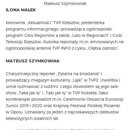
Mateusz Szymkowiak
ILONA MAŁEK
kierownik „Aktualności” TVP Rzeszów, prezenterka
programu informacyjnego, prowadząca ogólnopolski
program Głos Regionów a także „Lato w Regionach” i Gość
Telewizji Rzeszów. Autorka reportaży m.in. emitowanych na
ogólnopolskiej antenie TVP INFO z cyklu „Głębia ostrości”.
MATEUSZ SZYMKOWIAK
Charyzmatyczny reporter „Pytania na śniadanie” i
prowadzący magazyn kulturalny „Lajk!” w TVP2. Uwielbia i
umie rozmawiać z ludźmi, czego dowodem są jego talk-
show „Taka jak ty” i „Taki jak ty” w TVP Kobieta. Jako
konferansjer prowadził m.in. Ceremonie Otwarcia Eurowizji
Junior 2019 i 2020 oraz Krajowy Festiwal Polskiej Piosenki
w Opolu. Uznawany za jeden z najciekawszych debiutów
telewizyjnych ostatnich lat.