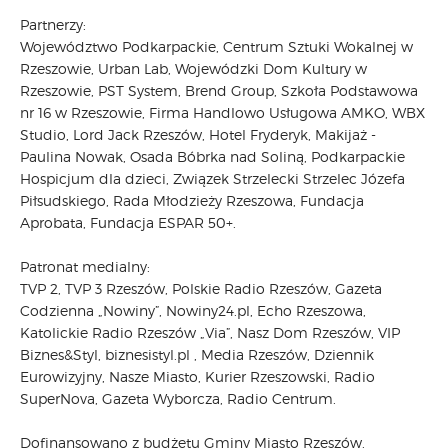
Partnerzy:
Województwo Podkarpackie, Centrum Sztuki Wokalnej w
Rzeszowie, Urban Lab, Wojewódzki Dom Kultury w
Rzeszowie, PST System, Brend Group, Szkoła Podstawowa
nr 16 w Rzeszowie, Firma Handlowo Usługowa AMKO, WBX
Studio, Lord Jack Rzeszów, Hotel Fryderyk, Makijaż -
Paulina Nowak, Osada Bóbrka nad Soliną, Podkarpackie
Hospicjum dla dzieci, Związek Strzelecki Strzelec Józefa
Piłsudskiego, Rada Młodzieży Rzeszowa, Fundacja
Aprobata, Fundacja ESPAR 50+.
Patronat medialny:
TVP 2, TVP 3 Rzeszów, Polskie Radio Rzeszów, Gazeta
Codzienna „Nowiny”, Nowiny24.pl, Echo Rzeszowa,
Katolickie Radio Rzeszów „Via”, Nasz Dom Rzeszów, VIP
Biznes&Styl, biznesistyl.pl , Media Rzeszów, Dziennik
Eurowizyjny, Nasze Miasto, Kurier Rzeszowski, Radio
SuperNova, Gazeta Wyborcza, Radio Centrum.
Dofinansowano z budżetu Gminy Miasto Rzeszów.