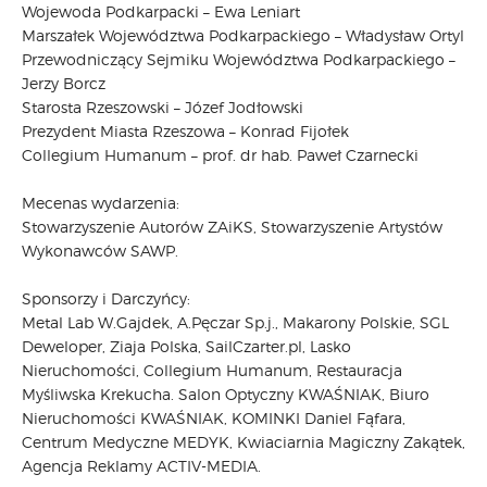
Wojewoda Podkarpacki – Ewa Leniart
Marszałek Województwa Podkarpackiego – Władysław Ortyl
Przewodniczący Sejmiku Województwa Podkarpackiego –
Jerzy Borcz
Starosta Rzeszowski – Józef Jodłowski
Prezydent Miasta Rzeszowa – Konrad Fijołek
Collegium Humanum – prof. dr hab. Paweł Czarnecki
Mecenas wydarzenia:
Stowarzyszenie Autorów ZAiKS, Stowarzyszenie Artystów
Wykonawców SAWP.
Sponsorzy i Darczyńcy:
Metal Lab W.Gajdek, A.Pęczar Sp.j., Makarony Polskie, SGL
Deweloper, Ziaja Polska, SailCzarter.pl, Lasko
Nieruchomości, Collegium Humanum, Restauracja
Myśliwska Krekucha. Salon Optyczny KWAŚNIAK, Biuro
Nieruchomości KWAŚNIAK, KOMINKI Daniel Fąfara,
Centrum Medyczne MEDYK, Kwiaciarnia Magiczny Zakątek,
Agencja Reklamy ACTIV-MEDIA.