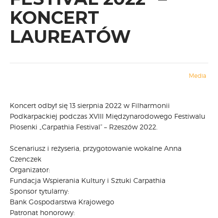
KONCERT
CARPATHIA FESTIVAL
FESTIWAL PATRIOTYCZNY
LAUREATÓW
WYDARZENIA
PŁYTY CD
MULTIMEDIA
Media
MUZYKA
VIDEO
GALERIA
Koncert odbył się 13 sierpnia 2022 w Filharmonii
Podkarpackiej podczas XVIII Międzynarodowego Festiwalu
WARSZTATY
Piosenki „Carpathia Festival” – Rzeszów 2022.
ZGŁOŚ UDZIAŁ
KONTAKT
Scenariusz i reżyseria, przygotowanie wokalne Anna
Czenczek
Organizator:
Fundacja Wspierania Kultury i Sztuki Carpathia
Sponsor tytularny:
Bank Gospodarstwa Krajowego
Patronat honorowy: